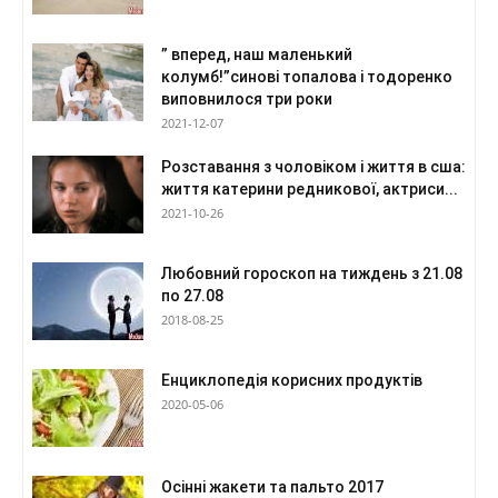
” вперед, наш маленький
колумб!”синові топалова і тодоренко
виповнилося три роки
2021-12-07
Розставання з чоловіком і життя в сша:
життя катерини редникової, актриси...
2021-10-26
Любовний гороскоп на тиждень з 21.08
по 27.08
2018-08-25
Енциклопедія корисних продуктів
2020-05-06
Осінні жакети та пальто 2017