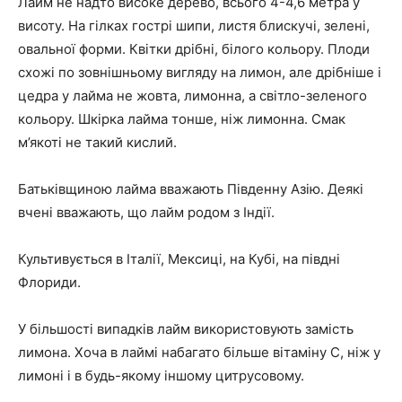
Лайм не надто високе дерево, всього 4-4,6 метра у
висоту. На гілках гострі шипи, листя блискучі, зелені,
овальної форми. Квітки дрібні, білого кольору. Плоди
схожі по зовнішньому вигляду на лимон, але дрібніше і
цедра у лайма не жовта, лимонна, а світло-зеленого
кольору. Шкірка лайма тонше, ніж лимонна. Смак
м’якоті не такий кислий.
Батьківщиною лайма вважають Південну Азію. Деякі
вчені вважають, що лайм родом з Індії.
Культивується в Італії, Мексиці, на Кубі, на півдні
Флориди.
У більшості випадків лайм використовують замість
лимона. Хоча в лаймі набагато більше вітаміну С, ніж у
лимоні і в будь-якому іншому цитрусовому.