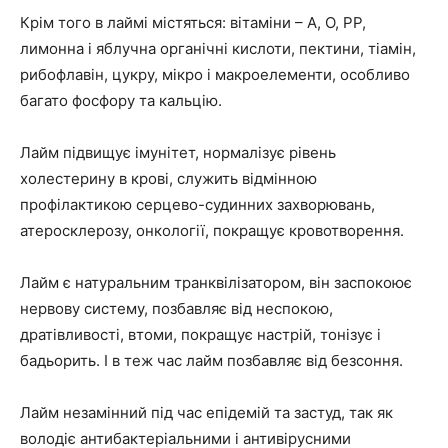
Крім того в лаймі містяться: вітаміни – А, О, РР,
лимонна і яблучна органічні кислоти, пектини, тіамін,
рибофлавін, цукру, мікро і макроелементи, особливо
багато фосфору та кальцію.
Лайм підвищує імунітет, нормалізує рівень
холестерину в крові, служить відмінною
профілактикою серцево-судинних захворювань,
атеросклерозу, онкології, покращує кровотворення.
Лайм є натуральним транквілізатором, він заспокоює
нервову систему, позбавляє від неспокою,
дратівливості, втоми, покращує настрій, тонізує і
бадьорить. І в теж час лайм позбавляє від безсоння.
Лайм незамінний під час епідемій та застуд, так як
володіє антибактеріальними і антивірусними