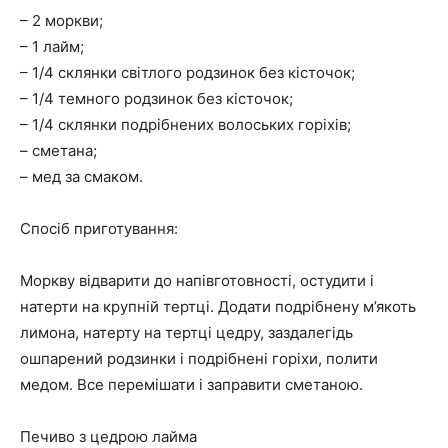
– 2 моркви;
– 1 лайм;
– 1/4 склянки світлого родзинок без кісточок;
– 1/4 темного родзинок без кісточок;
– 1/4 склянки подрібнених волоських горіхів;
– сметана;
– мед за смаком.
Спосіб приготування:
Моркву відварити до напівготовності, остудити і
натерти на крупній тертці. Додати подрібнену м’якоть
лимона, натерту на тертці цедру, заздалегідь
ошпарений родзинки і подрібнені горіхи, полити
медом. Все перемішати і заправити сметаною.
Печиво з цедрою лайма