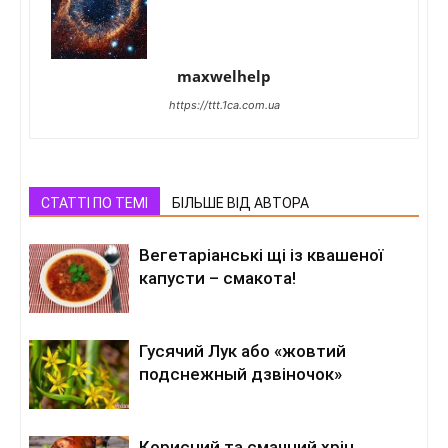
maxwelhelp
https://ttt.1ca.com.ua
СТАТТІ ПО ТЕМІ
БІЛЬШЕ ВІД АВТОРА
Вегетаріанські щі із квашеної
капусти – смакота!
Гусячий Лук або «жовтий
подснежный дзвіночок»
Корисний та смачний хрін