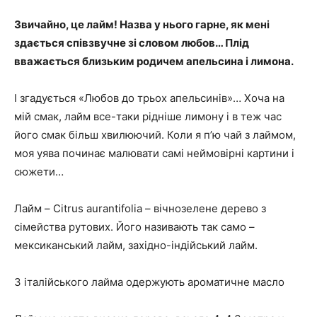
Звичайно, це лайм! Назва у нього гарне, як мені
здається співзвучне зі словом любов… Плід
вважається близьким родичем апельсина і лимона.
І згадується «Любов до трьох апельсинів»… Хоча на
мій смак, лайм все-таки рідніше лимону і в теж час
його смак більш хвилюючий. Коли я п’ю чай з лаймом,
моя уява починає малювати самі неймовірні картини і
сюжети…
Лайм – Citrus aurantifolia – вічнозелене дерево з
сімейства рутових. Його називають так само –
мексиканський лайм, західно-індійський лайм.
З італійського лайма одержують ароматичне масло