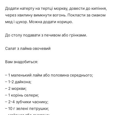
Додати натерту на тертці моркву, довести до кипіння,
через хвилину вимкнути вогонь. Покласти за смаком
мед і цукор. Можна додати корицю.
До столу подавати з печивом або грінками.
Салат з лайма овочевий
Вам знадобиться:
– 1 маленький лайм або половина середнього;
– 1-2 дайкона;
– 2 моркви;
– 1 корінь селери;
– 2-4 зубчики часнику;
– 10 г зелені петрушки;