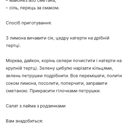
– майонез або сметана;
– сіль, перець за смаком.
Спосіб приготування:
З лимона вичавити сік, цедру натерти на дрібній
тертці.
Морква, дайкон, корінь селери почистити і натерти на
крупній тертці. Зелену цибулю нарізати кільцями,
зелень петрушки подрібнити. Все перемішати, полити
соком лимона, посолити, поперчити, заправити
сметаною. Прикрасити гілочками петрушки.
Салат з лайма з родзинками
Вам знадобиться: