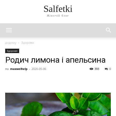
Salfetki
Жіночій блог
додому
Здоровя
Здоровя
Родич лимона і апельсина
по
maxwelhelp
-
2020-05-06
393
0