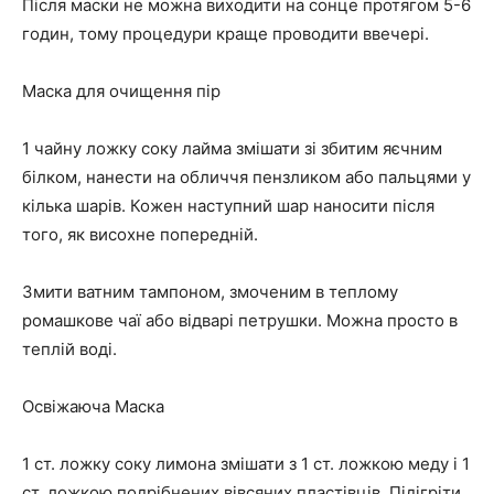
Після маски не можна виходити на сонце протягом 5-6
годин, тому процедури краще проводити ввечері.
Маска для очищення пір
1 чайну ложку соку лайма змішати зі збитим яєчним
білком, нанести на обличчя пензликом або пальцями у
кілька шарів. Кожен наступний шар наносити після
того, як висохне попередній.
Змити ватним тампоном, змоченим в теплому
ромашкове чаї або відварі петрушки. Можна просто в
теплій воді.
Освіжаюча Маска
1 ст. ложку соку лимона змішати з 1 ст. ложкою меду і 1
ст. ложкою подрібнених вівсяних пластівців. Підігріти