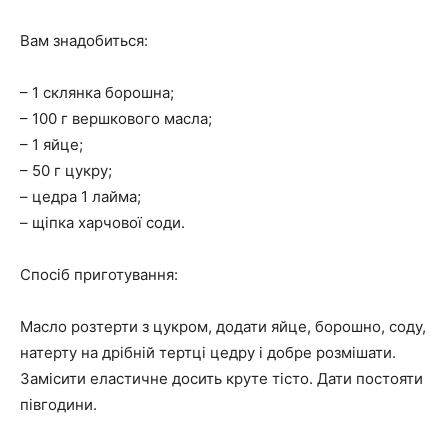
Вам знадобиться:
– 1 склянка борошна;
– 100 г вершкового масла;
– 1 яйце;
– 50 г цукру;
– цедра 1 лайма;
– щіпка харчової соди.
Спосіб приготування:
Масло розтерти з цукром, додати яйце, борошно, соду,
натерту на дрібній тертці цедру і добре розмішати.
Замісити еластичне досить круте тісто. Дати постояти
півгодини.