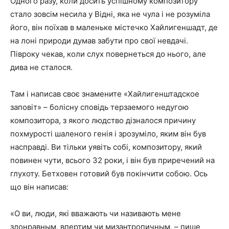
Одного разу, коли досить успішному композитору
стало зовсім несила у Відні, яка не чула і не розуміла
його, він поїхав в маленьке містечко Хайлигеншадт, де
на лоні природи думав забути про свої невдачі.
Півроку чекав, коли слух повернеться до нього, але
дива не сталося.
Там і написав своє знамените «Хайлигенштадское
заповіт» – болісну сповідь терзаемого недугою
композитора, з якого людство дізналося причину
похмурості шаленого генія і зрозуміло, яким він був
насправді. Ви тільки уявіть собі, композитору, який
повинен чути, всього 32 роки, і він був приречений на
глухоту. Бетховен готовий був покінчити собою. Ось
що він написав:
«О ви, люди, які вважають чи називають мене
злонравным, впертим чи мизантропичным, – пише