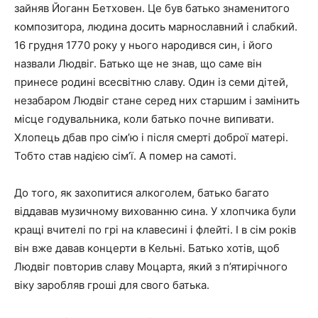
зайняв Йоганн Бетховен. Це був батько знаменитого
композитора, людина досить марнославний і слабкий.
16 грудня 1770 року у нього народився син, і його
назвали Людвіг. Батько ще не знав, що саме він
принесе родині всесвітню славу. Один із семи дітей,
незабаром Людвіг стане серед них старшим і замінить
місце годувальника, коли батько почне випивати.
Хлопець дбав про сім’ю і після смерті доброї матері.
Тобто став надією сім’ї. А помер на самоті.
До того, як захопитися алкоголем, батько багато
віддавав музичному вихованню сина. У хлопчика були
кращі вчителі по грі на клавесині і флейті. І в сім років
він вже давав концерти в Кельні. Батько хотів, щоб
Людвіг повторив славу Моцарта, який з п’ятирічного
віку заробляв гроші для свого батька.