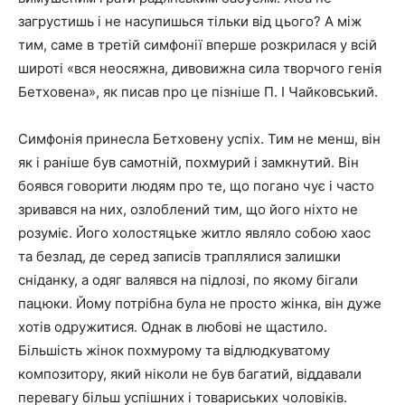
загрустишь і не насупишься тільки від цього? А між
тим, саме в третій симфонії вперше розкрилася у всій
широті «вся неосяжна, дивовижна сила творчого генія
Бетховена», як писав про це пізніше П. І Чайковський.
Симфонія принесла Бетховену успіх. Тим не менш, він
як і раніше був самотній, похмурий і замкнутий. Він
боявся говорити людям про те, що погано чує і часто
зривався на них, озлоблений тим, що його ніхто не
розуміє. Його холостяцьке житло являло собою хаос
та безлад, де серед записів траплялися залишки
сніданку, а одяг валявся на підлозі, по якому бігали
пацюки. Йому потрібна була не просто жінка, він дуже
хотів одружитися. Однак в любові не щастило.
Більшість жінок похмурому та відлюдкуватому
композитору, який ніколи не був багатий, віддавали
перевагу більш успішних і товариських чоловіків.