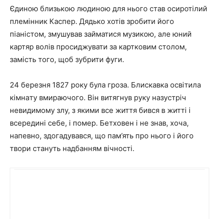
Єдиною близькою людиною для нього став осиротілий
племінник Каспер. Дядько хотів зробити його
піаністом, змушував займатися музикою, але юний
картяр волів просиджувати за картковим столом,
замість того, щоб зубрити фуги.
24 березня 1827 року була гроза. Блискавка освітила
кімнату вмираючого. Він витягнув руку назустріч
невидимому злу, з якими все життя бився в житті і
всередині себе, і помер. Бетховен і не знав, хоча,
напевно, здогадувався, що пам’ять про нього і його
твори стануть надбанням вічності.