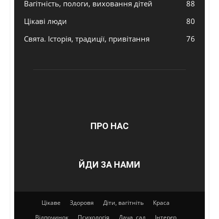
Вагітність, пологи, виховання дітей
88
Цікаві люди
80
Свята. Історія, традиції, привітання
76
ПРО НАС
ЙДИ ЗА НАМИ
Цікаве
Здоровя
Діти, вагітніть
Краса
Відпочинок
Психологія
Дача, сад
Інтерєр