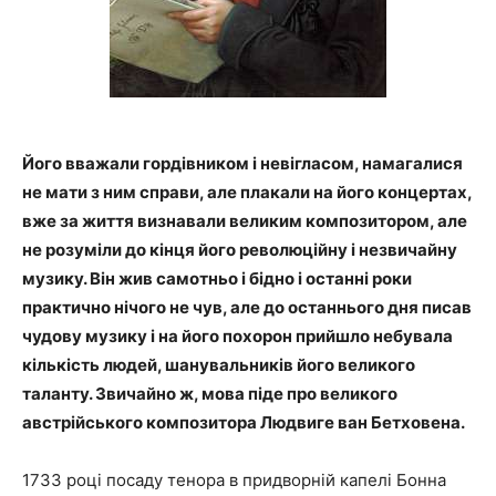
Його вважали гордівником і невігласом, намагалися
не мати з ним справи, але плакали на його концертах,
вже за життя визнавали великим композитором, але
не розуміли до кінця його революційну і незвичайну
музику. Він жив самотньо і бідно і останні роки
практично нічого не чув, але до останнього дня писав
чудову музику і на його похорон прийшло небувала
кількість людей, шанувальників його великого
таланту. Звичайно ж, мова піде про великого
австрійського композитора Людвиге ван Бетховена.
1733 році посаду тенора в придворній капелі Бонна