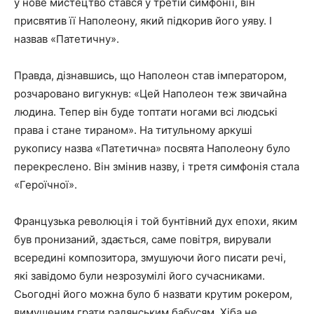
у нове мистецтво стався у третій симфонії, він
присвятив її Наполеону, який підкорив його уяву. І
назвав «Патетичну».
Правда, дізнавшись, що Наполеон став імператором,
розчаровано вигукнув: «Цей Наполеон теж звичайна
людина. Тепер він буде топтати ногами всі людські
права і стане тираном». На титульному аркуші
рукопису назва «Патетична» посвята Наполеону було
перекреслено. Він змінив назву, і третя симфонія стала
«Героїчної».
Французька революція і той бунтівний дух епохи, яким
був пронизаний, здається, саме повітря, вирували
всередині композитора, змушуючи його писати речі,
які завідомо були незрозумілі його сучасниками.
Сьогодні його можна було б назвати крутим рокером,
вимушеним грати радянським бабусям. Хіба не