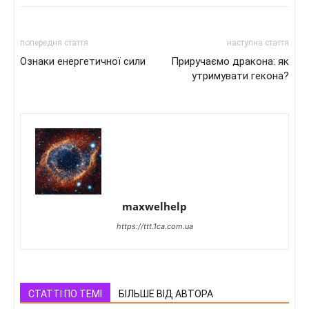
попередня стаття
наступна стаття
Ознаки енергетичної сили
Приручаємо дракона: як
утримувати гекона?
maxwelhelp
https://ttt.1ca.com.ua
СТАТТІ ПО ТЕМІ
БІЛЬШЕ ВІД АВТОРА