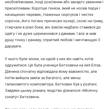
необов’язковим, іноді розсіяним або занадто уважним і
прискіпливим. Коротше генієм, який не носив перук і
начищених черевик, глаженых сюртуков і чистих
сорочок, його погано причесані кучері, схожі на гриву,
стирчали в різні боки, він зовсім недбало ставився до
одягу і не дуже церемонився з дамами. І все ж мав
душу тонку і раниму, спраглий любові і мечтающую її
дарувати.
У нього були жінки, на одній з них він навіть хотів
одружитися. Це була учениця Бетховена на ім’я Еліза.
Дівчина спочатку відповідала йому взаємністю, але
потім вийшла заміж за багатого, але менш
талановитого композитора. Бетховен був у розпачі.
Завдяки цьому роману людство дізналося «Місячну
сонату» Бетховена.