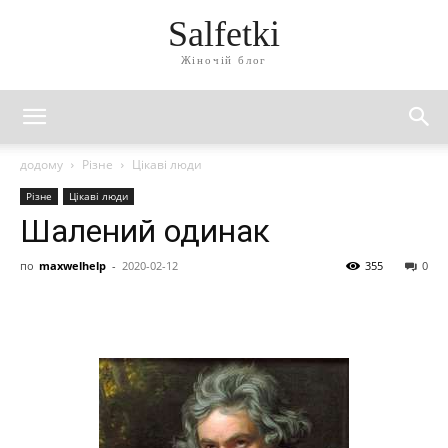
Salfetki
Жіночій блог
додому
Різне
Цікаві люди
Різне
Цікаві люди
Шалений одинак
по
maxwelhelp
-
2020-02-12
355
0