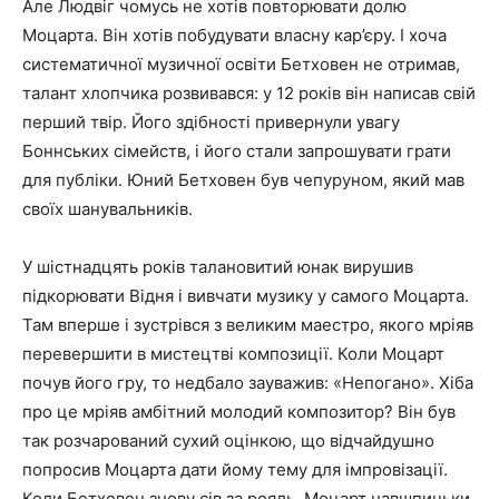
Але Людвіг чомусь не хотів повторювати долю
Моцарта. Він хотів побудувати власну кар’єру. І хоча
систематичної музичної освіти Бетховен не отримав,
талант хлопчика розвивався: у 12 років він написав свій
перший твір. Його здібності привернули увагу
Боннських сімейств, і його стали запрошувати грати
для публіки. Юний Бетховен був чепуруном, який мав
своїх шанувальників.
У шістнадцять років талановитий юнак вирушив
підкорювати Відня і вивчати музику у самого Моцарта.
Там вперше і зустрівся з великим маестро, якого мріяв
перевершити в мистецтві композиції. Коли Моцарт
почув його гру, то недбало зауважив: «Непогано». Хіба
про це мріяв амбітний молодий композитор? Він був
так розчарований сухий оцінкою, що відчайдушно
попросив Моцарта дати йому тему для імпровізації.
Коли Бетховен знову сів за рояль, Моцарт навшпиньки