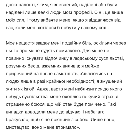
досконалості, яким, я впевнений, наділені або були
наділені лише деякі люди моєї професії. О ні, це вище
моїх сил, і тому вибачте мене, якщо я віддаляюся від
вас, коли мені хотілося б побути у вашому колі.
Моє нещастя завдає мені подвійну біль, оскільки через
нього про мене судять помилково. Для мене не
повинно існувати відпочинку в людському суспільстві,
розумних бесід, взаємних виливів; я майже
приречений на повне самотність, з’являючись на
людях лише в разі крайньої необхідності; я змушений
жити як ізгой. Адже, варто мені наблизитися до якого-
небудь суспільства, мене охоплює пекучий страх: я
страшенно боюся, що мій стан буде помічено. Такі
випадки доводили мене до відчаю, і небагато
бракувало, щоб я не покінчив з собою. Лише воно,
мистецтво, воно мене втримало».