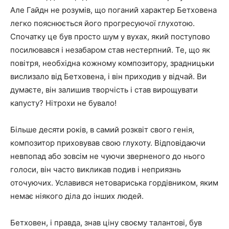
Але Гайдн не розумів, що поганий характер Бетховена
легко пояснюється його прогресуючої глухотою.
Спочатку це був просто шум у вухах, який поступово
посилювався і незабаром став нестерпний. Те, що як
повітря, необхідна кожному композитору, зрадницьки
вислизало від Бетховена, і він приходив у відчай. Ви
думаєте, він залишив творчість і став вирощувати
капусту? Нітрохи не бувало!
Більше десяти років, в самий розквіт свого генія,
композитор приховував свою глухоту. Відповідаючи
невпопад або зовсім не чуючи зверненого до нього
голоси, він часто викликав подив і неприязнь
оточуючих. Уславився нетовариська гордівником, яким
немає ніякого діла до інших людей.
Бетховен, і правда, знав ціну своєму талантові, був