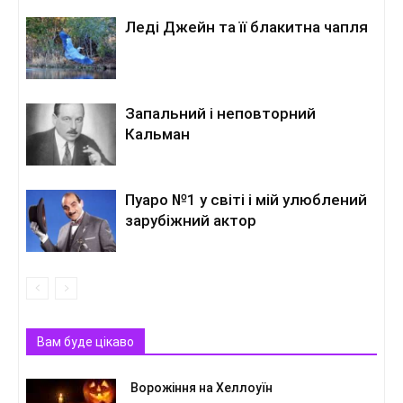
Леді Джейн та її блакитна чапля
Запальний і неповторний
Кальман
Пуаро №1 у світі і мій улюблений
зарубіжний актор
Вам буде цікаво
Ворожіння на Хеллоуїн