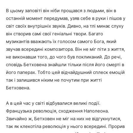
В цьому заповіті він ніби прощався з людьми, він в
останній момент передумав, узяв себе в руки і пішов у
світ своїх внутрішніх звуків. Дивно, на тлі минає слуху
він створив самі свої геніальні твори. Багато
музикантів вважають їх голосом самого Бога, який
звучав всередині композитора. Він не міг піти з життя,
не виконавши того, до чого був покликаний. До речі,
сповідь Бетховена знайшли тільки після його смерті в
його паперах. Тобто цей відчайдушний сплеск емоцій
так і залишився ніким не почутим при житті
Бетховена.
А в цей час у світі відбувалися великі події.
Французька революція, сходження Наполеона.
Звичайно ж, Бетховен не міг на них не відгукнутися,
так як клекотіла революція у нього всередині. Прорив