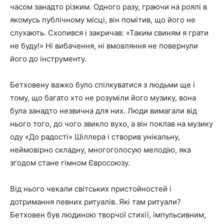
часом занадто різким. Одного разу, граючи на роялі в
якомусь публічному місці, він помітив, що його не
слухають. Схопився і закричав: «Таким свиням я грати
не буду!» Ні вибачення, ні вмовляння не повернули
його до інструменту.
Бетховену важко було спілкуватися з людьми ще і
тому, що багато хто не розуміли його музику, вона
була занадто незвична для них. Люди вимагали від
нього того, до чого звикло вухо, а він поклав на музику
оду «До радості» Шіллера і створив унікальну,
неймовірно складну, многоголосую мелодію, яка
згодом стане гімном Євросоюзу.
Від нього чекали світських пристойностей і
дотримання певних ритуалів. Які там ритуали?
Бетховен був людиною творчої стихії, імпульсивним,