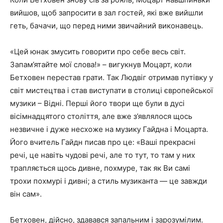
вийшов, щоб запросити в зал гостей, які вже вийшли
геть, бачачи, що перед ними звичайний виконавець.
«Цей юнак змусить говорити про себе весь світ.
Запам’ятайте мої слова!» – вигукнув Моцарт, коли
Бетховен перестав грати. Так Людвіг отримав путівку у
світ мистецтва і став виступати в столиці європейської
музики – Відні. Перші його твори ще були в дусі
вісімнадцятого століття, але вже з’являлося щось
незвичне і дуже несхоже на музику Гайдна і Моцарта.
Його вчитель Гайдн писав про це: «Ваші прекрасні
речі, це навіть чудові речі, але то тут, то там у них
трапляється щось дивне, похмуре, так як Ви самі
трохи похмурі і дивні; а стиль музиканта — це завжди
він сам».
Бетховен, дійсно, здавався запальним і зарозумілим.