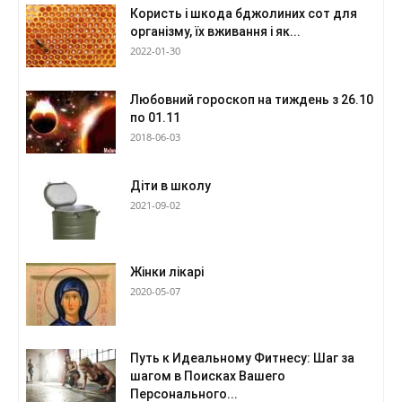
Користь і шкода бджолиних сот для
організму, їх вживання і як...
2022-01-30
Любовний гороскоп на тиждень з 26.10
по 01.11
2018-06-03
Діти в школу
2021-09-02
Жінки лікарі
2020-05-07
Путь к Идеальному Фитнесу: Шаг за
шагом в Поисках Вашего
Персонального...