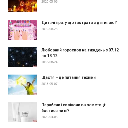
2020-05-06
Дитячі ігри: у що і як грати з дитиною?
2019-08-23
Любовний гороскоп на тиждень з 07.12
по 13.12
2018-08-24
Щастя – це питання техніки
2018-05-07
Парабени і силікони в косметиці:
боятися чи ні?
2020-04-05