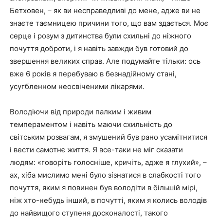
Бетховен, – як ви несправедливі до мене, адже ви не
знаєте таємницею причини того, що вам здається. Моє
серце і розум з дитинства були схильні до ніжного
почуття доброти, і я навіть завжди був готовий до
звершення великих справ. Але подумайте тільки: ось
вже 6 років я перебуваю в безнадійному стані,
усугбленном неосвіченими лікарями.
Володіючи від природи палким і живим
темпераментом і навіть маючи схильність до
світським розвагам, я змушений був рано усамітнитися
і вести самотнє життя. Я все-таки не міг сказати
людям: «говоріть голосніше, кричіть, адже я глухий», –
ах, хіба мислимо мені було зізнатися в слабкості того
почуття, яким я повинен був володіти в більшій мірі,
ніж хто-небудь інший, в почутті, яким я колись володів
до найвищого ступеня досконалості, такого