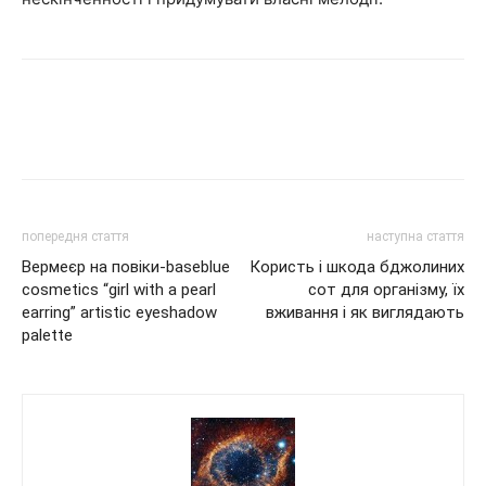
попередня стаття
наступна стаття
Вермеєр на повіки-baseblue
Користь і шкода бджолиних
cosmetics “girl with a pearl
сот для організму, їх
earring” artistic eyeshadow
вживання і як виглядають
palette