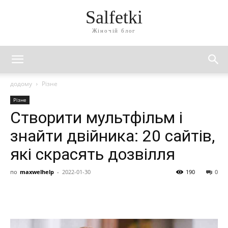
Salfetki
Жіночій блог
додому
Різне
Різне
Створити мультфільм і
знайти двійника: 20 сайтів,
які скрасять дозвілля
по
maxwelhelp
-
2022-01-30
190
0