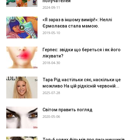
получателей
2024-09-11
«Я зараз в іншому вимірі!»: Неллі
Єрмолаєва стала мамою.
2019-05-10
Герпес: звідки що береться і як його
лікувати?
2018-04-30
Тара Рід настільки сяє, наскільки це
можливо На цій рідкісній червоній...
2025-07-28
Світом править погляд
2020-05-06
Топ-6 нових фільмів про письменників