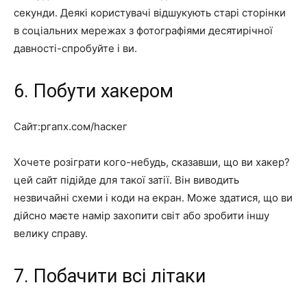
секунди. Деякі користувачі відшукують старі сторінки
в соціальних мережах з фотографіями десятирічної
давності-спробуйте і ви.
6. Побути хакером
Сайт:ргапх.сом/һаскег
Хочете розіграти кого-небудь, сказавши, що ви хакер?
цей сайт підійде для такої затії. Він виводить
незвичайні схеми і коди на екран. Може здатися, що ви
дійсно маєте намір захопити світ або зробити іншу
велику справу.
7. Побачити всі літаки