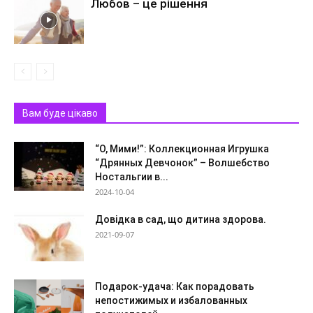
Любов – це рішення
Вам буде цікаво
“О, Мими!”: Коллекционная Игрушка
“Дрянных Девчонок” – Волшебство
Ностальгии в...
2024-10-04
Довідка в сад, що дитина здорова.
2021-09-07
Подарок-удача: Как порадовать
непостижимых и избалованных