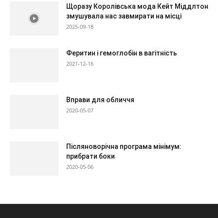
Щоразу Королівська мода Кейт Міддлтон
змушувала нас завмирати на місці
2025-09-18
Феритин і гемоглобін в вагітність
2021-12-16
Вправи для обличчя
2020-05-07
Післяноворічна програма мінімум:
прибрати боки
2020-05-06