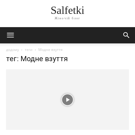
Salfetki
Жіночій блог
додому
теги
Модне взуття
тег: Модне взуття