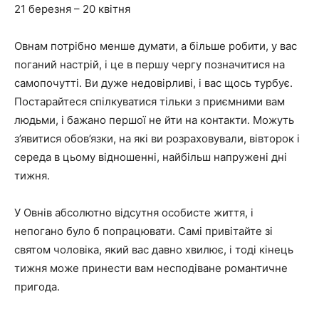
21 березня – 20 квітня
Овнам потрібно менше думати, а більше робити, у вас
поганий настрій, і це в першу чергу позначитися на
самопочутті. Ви дуже недовірливі, і вас щось турбує.
Постарайтеся спілкуватися тільки з приємними вам
людьми, і бажано першої не йти на контакти. Можуть
з’явитися обов’язки, на які ви розраховували, вівторок і
середа в цьому відношенні, найбільш напружені дні
тижня.
У Овнів абсолютно відсутня особисте життя, і
непогано було б попрацювати. Самі привітайте зі
святом чоловіка, який вас давно хвилює, і тоді кінець
тижня може принести вам несподіване романтичне
пригода.