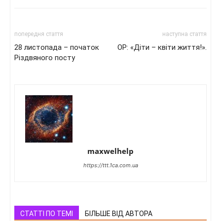
попередня стаття
наступна стаття
28 листопада – початок
ОР: «Діти – квіти життя!».
Різдвяного посту
maxwelhelp
https://ttt.1ca.com.ua
СТАТТІ ПО ТЕМІ
БІЛЬШЕ ВІД АВТОРА