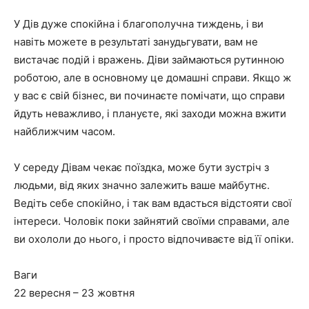
У Дів дуже спокійна і благополучна тиждень, і ви
навіть можете в результаті занудьгувати, вам не
вистачає подій і вражень. Діви займаються рутинною
роботою, але в основному це домашні справи. Якщо ж
у вас є свій бізнес, ви починаєте помічати, що справи
йдуть неважливо, і плануєте, які заходи можна вжити
найближчим часом.
У середу Дівам чекає поїздка, може бути зустріч з
людьми, від яких значно залежить ваше майбутнє.
Ведіть себе спокійно, і так вам вдасться відстояти свої
інтереси. Чоловік поки зайнятий своїми справами, але
ви охололи до нього, і просто відпочиваєте від її опіки.
Ваги
22 вересня – 23 жовтня