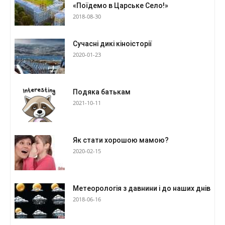
«Поїдемо в Царське Село!»
2018-08-30
Сучасні дикі кіноісторії
2020-01-23
Подяка батькам
2021-10-11
Як стати хорошою мамою?
2020-02-15
Метеорологія з давнини і до наших днів
2018-06-16