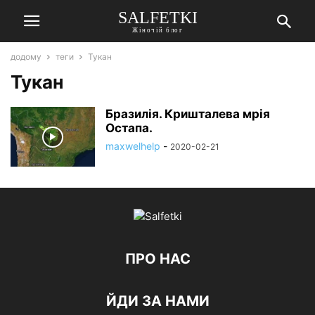
SALFETKI
Жіночій блог
додому
теги
Тукан
Тукан
Бразилія. Кришталева мрія
Остапа.
maxwelhelp
-
2020-02-21
ПРО НАС
ЙДИ ЗА НАМИ