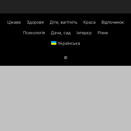
Цікаве
Здоровя
Діти, вагітніть
Краса
Відпочинок
Психологія
Дача, сад
Інтерєр
Різне
Українська
©