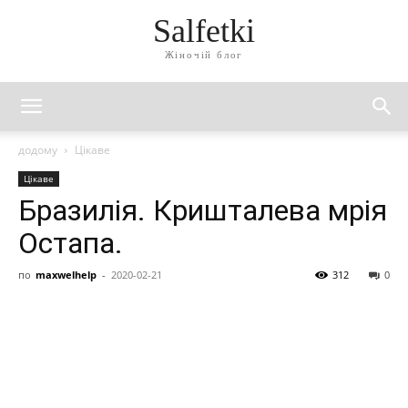
Salfetki
Жіночій блог
додому
Цікаве
Цікаве
Бразилія. Кришталева мрія
Остапа.
по
maxwelhelp
-
2020-02-21
312
0