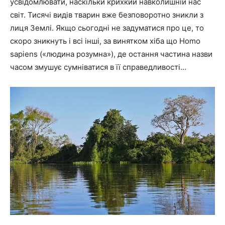
усвідомлювати, наскільки крихкий навколишній нас
світ. Тисячі видів тварин вже безповоротно зникли з
лиця Землі. Якщо сьогодні не задуматися про це, то
скоро зникнуть і всі інші, за винятком хіба що
Homo
sapiens («людина розумна»)
, де остання частина назви
часом змушує сумніватися в її справедливості…