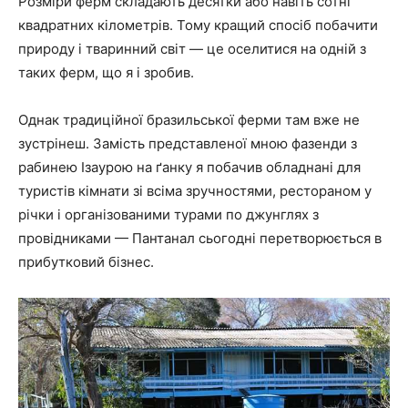
Розміри ферм складають десятки або навіть сотні
квадратних кілометрів. Тому кращий спосіб побачити
природу і тваринний світ — це оселитися на одній з
таких ферм, що я і зробив.
Однак традиційної бразильської ферми там вже не
зустрінеш. Замість представленої мною фазенди з
рабинею Ізаурою на ґанку я побачив обладнані для
туристів кімнати зі всіма зручностями, рестораном у
річки і організованими турами по джунглях з
провідниками — Пантанал сьогодні перетворюється в
прибутковий бізнес.