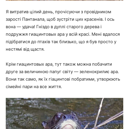
Я витратив цілий день, прочісуючи з провідником
зарості Пантанала, щоб зустріти цих красенів. І ось
вона — удача! Гніздо в дуплі старого дерева і
подружжя гиацинтовых ара у всій красі. Мені вдалося
підібратися до птахів так близько, що я був просто у
нестямі від щастя.
Крім гиацинтовых ара, тут також можна побачити
друге за величиною папуг світу — зеленокрилиє ара.
Вони так само, як їх гіацинтові побратими, утворюють
сімейні пари на все життя.