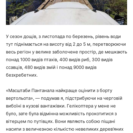
У сезон дощів, з листопада по березень, рівень води
тут піднімається на висоту від 2 до 5 м, перетворюючи
весь регіон у велике заболочене простір, де мешкають
понад 1000 видів птахів, 400 видів риб, 300 видів
ссавців, 480 видів змій і понад 9000 видів
безхребетних.
«Масштаби Пантанала найкраще оцінити з борту
вертольота», — подумав я, підстрибуючи на черговій
вибоїні в кузові вантажівки. Гелікоптера у мене не
було, зате була відмінна можливість прокотитися з
вітерцем по путівцях. Вони являють собою піщані
насипи з величезною кількістю невеликих дерев’яних