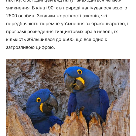
зникнення. В кінці 90-х в природі налічувалося всього
2500 особин. Завдяки жорсткості законів, які
передбачають тюремне ув’язнення за браконьєрство, і
програмі розведення гиацинтовых ара в неволі, їх
кількість збільшилася до 6500, що все одно є
загрозливою цифрою.