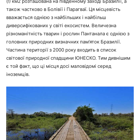
(!) км2 розташована на південному заході Бразилії, а
також частково в Болівії і Парагваї. Ця місцевість
вважається однією з найбільших і найбільш
диверсифікованих у світі екосистем. Величезна
різноманітність тварин і рослин Пантанала є однією з
головних природних визначних пам’яток Бразилії.
Частина території з 2000 року входить в список
світової природної спадщини ЮНЕСКО. Тим дивнішим
є той факт, що ці місця досі маловідомі серед
іноземців.