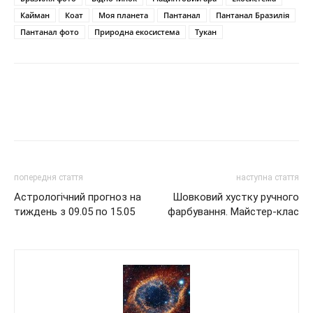
Кайман
Коат
Моя планета
Пантанал
Пантанал Бразилія
Пантанал фото
Природна екосистема
Тукан
попередня стаття
наступна стаття
Астрологічний прогноз на
Шовковий хустку ручного
тиждень з 09.05 по 15.05
фарбування. Майстер-клас