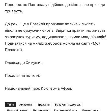
Подорож по Пантаналу підійшло до кінця, але пригоди
тривають.
До речі, ще у Бразилії проживає велика кількість
ніколи не сумуючих єнотів. Звірятка практично живуть
за рахунок туризму, додивляючись сумки мандрівників!
Подивитися на милих жебраків можна на сайті
«Моя
Планета»
.
Олександр Химушин
Посилання по темі:
Національний парк Крюгер» в Африці
ТЕГИ
Амазонія
Бразилія
Бразилія подорож
Бразилія фото
Відпочинок
Гіацинтовий ара
Екосистема