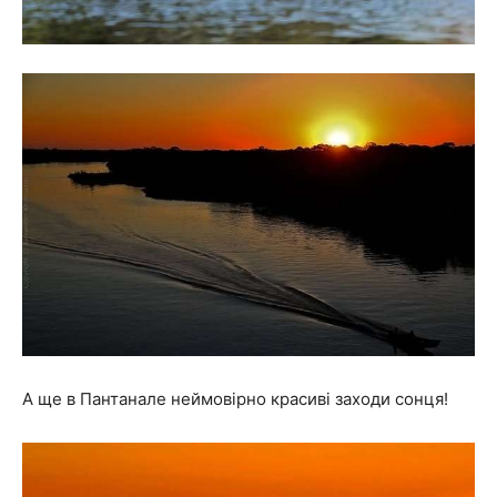
А ще в Пантанале неймовірно красиві заходи сонця!