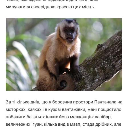
милуватися своєрідною красою цих місць.
За ті кілька днів, що я борознив простори Пантанала на
моторках, каяках і в кузові вантажівки, мені пощастило
побачити багатьох інших його мешканців: капібар,
величезних ігуан, кілька видів мавп, стада дрібних, але