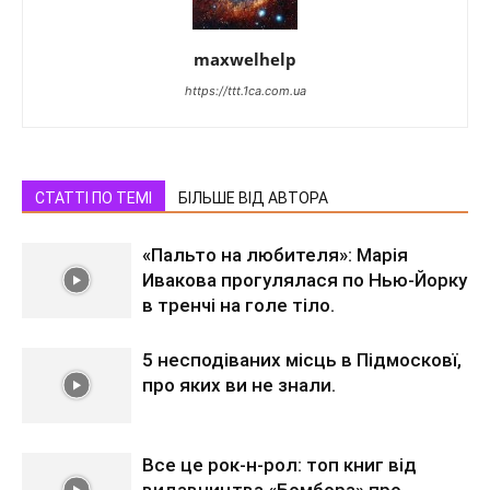
maxwelhelp
https://ttt.1ca.com.ua
СТАТТІ ПО ТЕМІ
БІЛЬШЕ ВІД АВТОРА
«Пальто на любителя»: Марія
Ивакова прогулялася по Нью-Йорку
в тренчі на голе тіло.
5 несподіваних місць в Підмосковї,
про яких ви не знали.
Все це рок-н-рол: топ книг від