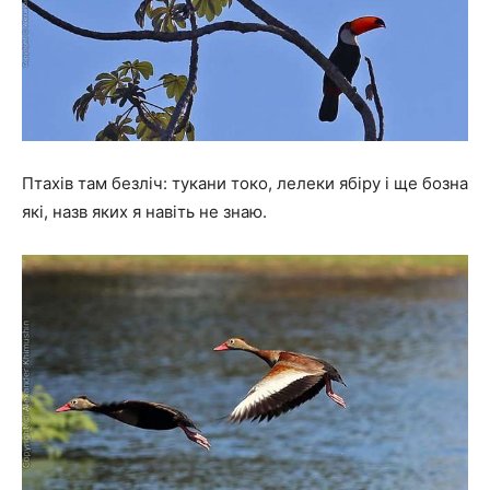
Птахів там безліч: тукани токо, лелеки ябіру і ще бозна
які, назв яких я навіть не знаю.