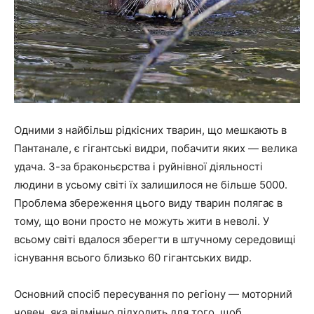
Одними з найбільш рідкісних тварин, що мешкають в
Пантанале, є гігантські видри, побачити яких — велика
удача. З-за браконьєрства і руйнівної діяльності
людини в усьому світі їх залишилося не більше 5000.
Проблема збереження цього виду тварин полягає в
тому, що вони просто не можуть жити в неволі. У
всьому світі вдалося зберегти в штучному середовищі
існування всього близько 60 гігантських видр.
Основний спосіб пересування по регіону — моторний
човен, яка відмінно підходить для того, щоб