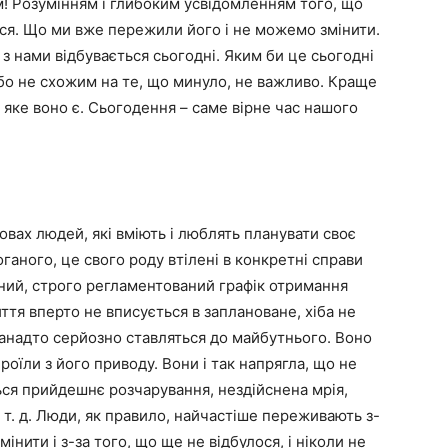
! Розумінням і глибоким усвідомленням того, що
ся. Що ми вже пережили його і не можемо змінити.
о з нами відбувається сьогодні. Яким би це сьогодні
бо не схожим на те, що минуло, не важливо. Краще
, яке воно є. Сьогодення – саме вірне час нашого
овах людей, які вміють і люблять планувати своє
ганого, це свого роду втілені в конкретні справи
певний, строго регламентований графік отримання
иття вперто не вписується в заплановане, хіба не
анадто серйозно ставляться до майбутнього. Воно
роїли з його приводу. Вони і так напрягла, що не
ся прийдешнє розчарування, нездійснена мрія,
 т. д. Люди, як правило, найчастіше переживають з-
інити і з-за того, що ще не відбулося, і ніколи не