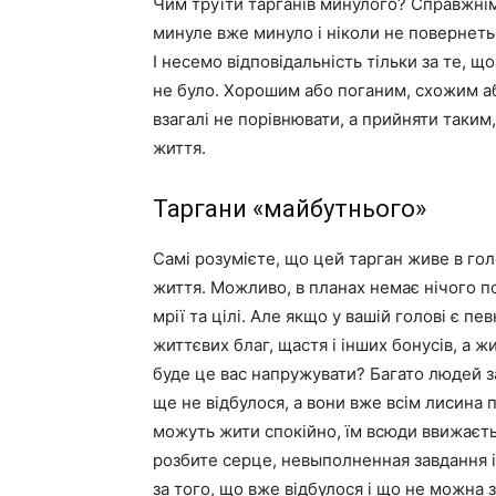
Чим труїти тарганів минулого? Справжнім
минуле вже минуло і ніколи не повернеть
І несемо відповідальність тільки за те, щ
не було. Хорошим або поганим, схожим а
взагалі не порівнювати, а прийняти таким
життя.
Таргани «майбутнього»
Самі розумієте, що цей тарган живе в гол
життя. Можливо, в планах немає нічого по
мрії та цілі. Але якщо у вашій голові є 
життєвих благ, щастя і інших бонусів, а ж
буде це вас напружувати? Багато людей з
ще не відбулося, а вони вже всім лисина п
можуть жити спокійно, їм всюди ввижаєть
розбите серце, невыполненная завдання і
за того, що вже відбулося і що не можна зм