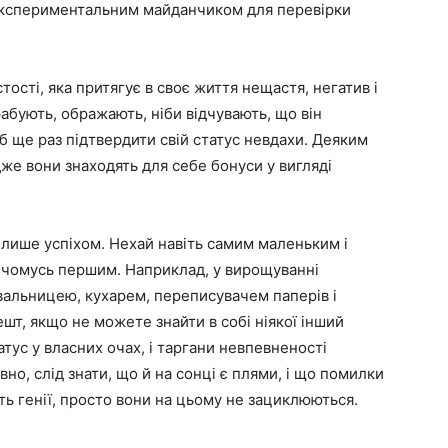
 експериментальним майданчиком для перевірки
ості, яка притягує в своє життя нещастя, негатив і
рабують, ображають, ніби відчувають, що він
щоб ще раз підтвердити свій статус невдахи. Деяким
же вони знаходять для себе бонуси у вигляді
 лише успіхом. Нехай навіть самим маленьким і
в чомусь першим. Наприклад, у вирощуванні
альницею, кухарем, переписувачем паперів і
шт, якщо не можете знайти в собі ніякої інший
атус у власних очах, і таргани невпевненості
но, слід знати, що й на сонці є плями, і що помилки
ть генії, просто вони на цьому не зациклюються.