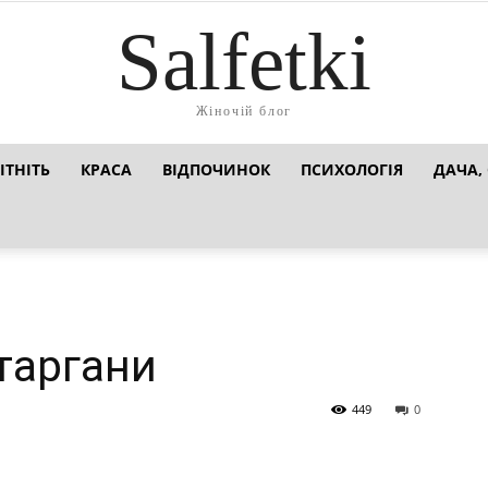
Salfetki
Жіночій блог
ІТНІТЬ
КРАСА
ВІДПОЧИНОК
ПСИХОЛОГІЯ
ДАЧА,
таргани
449
0