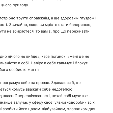
 цього приводу.
потрібно труїти справжнім, а ще здоровим глуздом і
ості. Звичайно, якщо ви мрієте стати балериною,
нути не збираєтеся, то вам є, про що переживати.
дно нічого не вийде», «все погано», «мені це не
евненістю в собі. Невіра в себе гальмує і блокує
 його особисте життя.
програмує себе на провал. Здавалося б, це
бається комусь вважати себе недотепою,
 власної нереалізованості, нехай собі мучиться.
інакше залучає у сферу своєї уявної «хвороби» всіх
ені зробити його цапом-відбувайлом, хлопчиком для