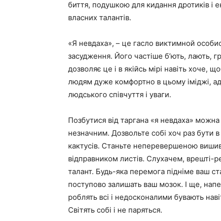
биття, подушкою для кидання дротиків і
власних талантів.
«Я невдаха», – це гасло виктимной особист
засудження. Його частіше б’ють, лають, г
дозволяє це і в якійсь мірі навіть хоче, 
людям дуже комфортно в цьому іміджі, ад
людського співчуття і уваги.
Позбутися від таргана «я невдаха» можна
незначним. Дозвольте собі хоч раз бути 
кактусів. Станьте неперевершеною вишив
відправником листів. Слухачем, врешті-ре
талант. Будь-яка перемога підніме ваш ст
поступово залишать ваш мозок. І ще, напев
роблять всі і недосконалими бувають наві
Світять собі і не паряться.