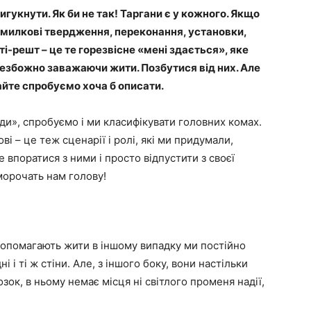
игукнути. Як би не так! Таргани є у кожного. Якщо
 Помилкові твердження, переконання, установки,
і-решт – це те горезвісне «мені здається», яке
 безбожно заважаючи жити. Позбутися від них. Але
йте спробуємо хоча б описати.
юди», спробуємо і ми класифікувати головних комах.
і – це теж сценарії і ролі, які ми придумали,
впоратися з ними і просто відпустити з своєї
морочать нам голову!
 допомагають жити в іншому випадку ми постійно
 і ті ж стіни. Але, з іншого боку, вони настільки
ок, в ньому немає місця ні світлого променя надії,