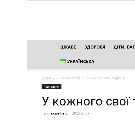
ЦІКАВЕ
ЗДОРОВЯ
ДІТИ, ВАГ
УКРАЇНСЬКА
додому
Психологія
У кожного свої таргани
Психологія
У кожного свої 
по
maxwelhelp
-
2020-05-07