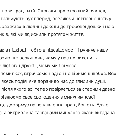
нову і радіти їй. Спогади про страшний вчинок,
і гальмують рух вперед, вселяючи невпевненість у
образ живе в людині деколи до гробової дошки і нею
ків, які ми здійснили протягом життя.
 в підкірці, тобто в підсвідомості і руйнує нашу
рюємо, не розуміючи, чому у нас не виходить
 любові і дружбі, чому ми боїмося
 помилках, втрачаємо надію і не віримо в любов. Все
якесь подія, яке поранило нас до глибини душі. І
 після якого всі тепер повіряється за старими давно
рівнюємо своє сьогодення з минулим (свої
 і це деформує наше уявлення про дійсність. Адже
а є, а викривлена тарганами минулого якась вигадана