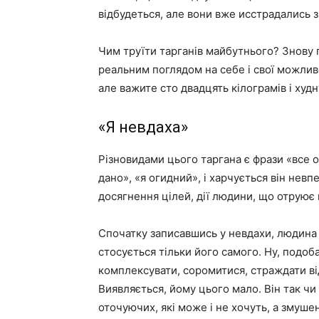
відбудеться, але вони вже исстрадались з
Чим труїти тарганів майбутнього? Знову 
реальним поглядом на себе і свої можлив
але важите сто двадцять кілограмів і худ
«Я невдаха»
Різновидами цього таргана є фрази «все о
дано», «я огидний», і харчується він невп
досягнення цілей, дії людини, що отруює
Спочатку записавшись у невдахи, людина 
стосується тільки його самого. Ну, подо
комплексувати, соромитися, страждати від
Виявляється, йому цього мало. Він так чи 
оточуючих, які може і не хочуть, а змуш