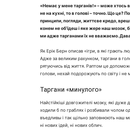
«Немає у мене тарганів!» – може хтось в
не на кухні, то в голові – точно. Що це?
принципи, погляди, життєве кредо, врешт
конем не об’їдеш і яке жере наш мозок,
ми адже тарганами їх не вважаємо. Дава
Як Ерік Берн описав «ігри, в які грають л
Адже за великим рахунком, таргани в голов
рятуючись від життя. Раптом це допоможе 
голови, нехай подорожують по світу і не 
Таргани «минулого»
Найстійкіші довгожителі мозку, які дуже
ходили б по граблях і розбивали чолом одні
въедливы і так щільно заповнюють наш моз
ні нових ідей, ні нових облич.