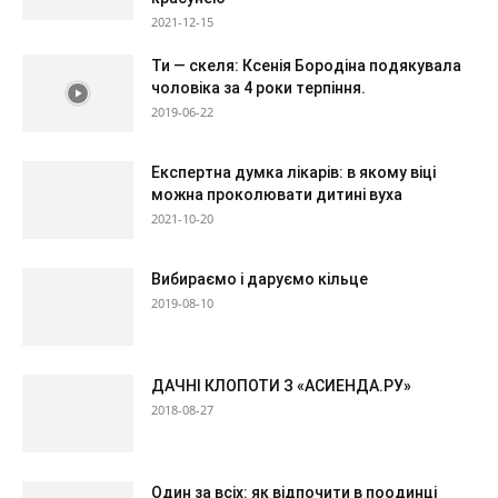
2021-12-15
Ти — скеля: Ксенія Бородіна подякувала
чоловіка за 4 роки терпіння.
2019-06-22
Експертна думка лікарів: в якому віці
можна проколювати дитині вуха
2021-10-20
Вибираємо і даруємо кільце
2019-08-10
ДАЧНІ КЛОПОТИ З «АСИЕНДА.РУ»
2018-08-27
Один за всіх: як відпочити в поодинці