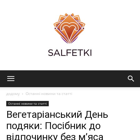
Salfetki:
додому
Останні новини та статті
Останні новини та статті
Вегетаріанський День
здорове
подяки: Посібник до
відпочинку без м’яса