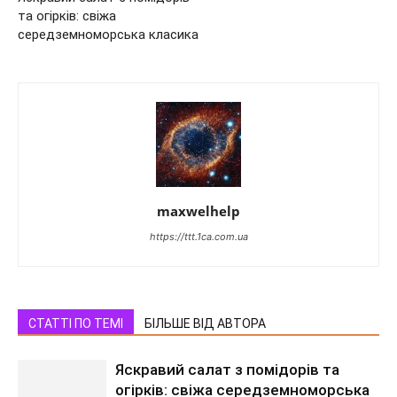
та огірків: свіжа
середземноморська класика
maxwelhelp
https://ttt.1ca.com.ua
СТАТТІ ПО ТЕМІ
БІЛЬШЕ ВІД АВТОРА
Яскравий салат з помідорів та
огірків: свіжа середземноморська