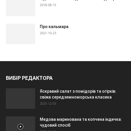
2018-08-15
Про кальмара.
2021-10-23
ВИБІР РЕДАКТОРА
Яскравий салат з помідорів та огірків:
свіжа середземноморська класика
2025-12-03
Медова маринована та копчена індичка:
чудовий спосіб