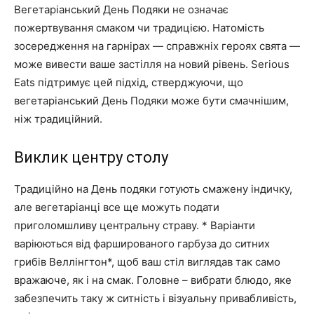
життя
Вегетаріанський День Подяки не означає
пожертвування смаком чи традицією. Натомість
зосередження на гарнірах — справжніх героях свята —
може вивести ваше застілля на новий рівень. Serious
Eats підтримує цей підхід, стверджуючи, що
вегетаріанський День Подяки може бути смачнішим,
ніж традиційний.
Виклик центру столу
Традиційно на День подяки готують смажену індичку,
але вегетаріанці все ще можуть подати
приголомшливу центральну страву. * Варіанти
варіюються від фаршированого гарбуза до ситних
грибів Веллінгтон*, щоб ваш стіл виглядав так само
вражаюче, як і на смак. Головне – вибрати блюдо, яке
забезпечить таку ж ситність і візуальну привабливість,