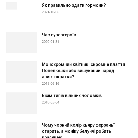
Як правильно здати гормони?
2021-10-06
Час супергероїв
2020-01-31
Монохромний квітник: скромне плаття
Попелюшки або вишуканий наряд
аристократки?
2018-06-16
Вісім типів вільних чоловіків
2018-05-04
Чому чорний колір кьяру ферраньї
старить, а моніку белуччі робить
красунею