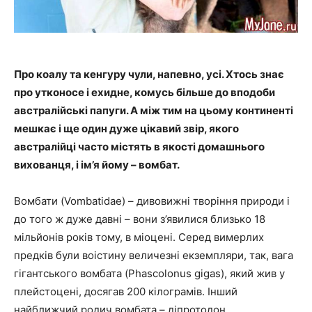
Про коалу та кенгуру чули, напевно, усі. Хтось знає
про утконосе і ехидне, комусь більше до вподоби
австралійські папуги. А між тим на цьому континенті
мешкає і ще один дуже цікавий звір, якого
австралійці часто містять в якості домашнього
вихованця, і ім’я йому – вомбат.
Вомбати (Vombatidae) – дивовижні творіння природи і
до того ж дуже давні – вони з’явилися близько 18
мільйонів років тому, в міоцені. Серед вимерлих
предків були воістину величезні екземпляри, так, вага
гігантського вомбата (Phascolonus gigas), який жив у
плейстоцені, досягав 200 кілограмів. Інший
найближчий родич вомбата – діпротодон