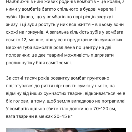
Найближчі з нині живих родичів вомбатів – це коали, з
ними у вомбатів багато спільного в будові черепа і
зубів. Цікаво, що у вомбатів по парі різців зверху і
знизу, і ці зуби ростуть у них все життя – в цьому вони
схожі на гризунів. А загальна кількість зубів у вомбата
всього 12, менше, ніж у всіх представників сумчастих.
Верхня губа вомбатів розділена по центру на дві
половинки: це дає тварині можливість підгризати
рослинну їжу біля самої землі.
За сотні тисяч років розвитку вомбат грунтовно
підготувався до риття нір: навіть сумка у нього, на
відміну від інших сумчастих тварин, відкривається не в
бік голови, а тому, щоб земля випадково не потрапила!
У вомбатів щільно збите тіло довжиною 70-120 см,
вага тварини в межах 20-45 кг