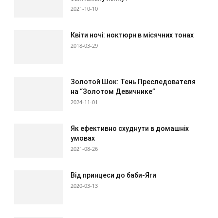
2021-10-10
Квіти ночі: ноктюрн в місячних тонах
2018-03-29
Золотой Шок: Тень Преследователя
на “Золотом Девичнике”
2024-11-01
Як ефективно схуднути в домашніх
умовах
2021-08-26
Від принцеси до баби-Яги
2020-03-13