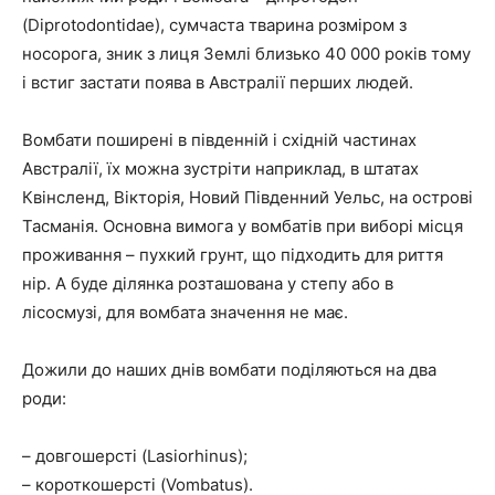
(Diprotodontidae), сумчаста тварина розміром з
носорога, зник з лиця Землі близько 40 000 років тому
і встиг застати поява в Австралії перших людей.
Вомбати поширені в південній і східній частинах
Австралії, їх можна зустріти наприклад, в штатах
Квінсленд, Вікторія, Новий Південний Уельс, на острові
Тасманія. Основна вимога у вомбатів при виборі місця
проживання – пухкий грунт, що підходить для риття
нір. А буде ділянка розташована у степу або в
лісосмузі, для вомбата значення не має.
Дожили до наших днів вомбати поділяються на два
роди:
– довгошерсті (Lasiorhinus);
– короткошерсті (Vombatus).