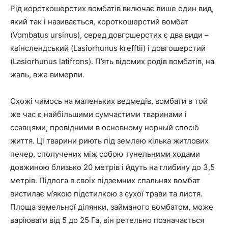
Рід короткошерстих вомбатів включає лише один вид,
який так і називається, короткошерстий вомбат
(Vombatus ursinus), серед довгошерстих є два види –
квінслендський (Lasiorhunus krefftii) і довгошерстий
(Lasiorhunus latifrons). П’ять відомих родів вомбатів, на
жаль, вже вимерли.
Схожі чимось на маленьких ведмедів, вомбати в той
же час є найбільшими сумчастими тваринами і
ссавцями, провідними в основному норный спосіб
життя. Ці тварини риють під землею кілька житлових
печер, сполучених між собою тунельними ходами
довжиною близько 20 метрів і йдуть на глибину до 3,5
метрів. Підлога в своїх підземних спальнях вомбат
вистилає м’якою підстилкою з сухої трави та листя.
Площа земельної ділянки, займаного вомбатом, може
варіювати від 5 до 25 Га, він ретельно позначається