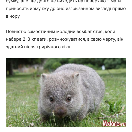
сумку, але ще довго не виходить на поверхню – мати
приносить йому їжу дрібно изгрызенном вигляді прямо
в нору.
Повністю самостійним молодий вомбат стає, коли
набере 2-3 кг ваги, розмножуватися, в свою чергу, він
здатний після трирічного віку.