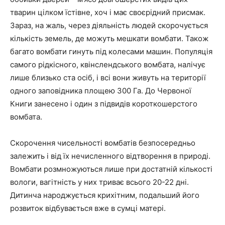
тварин цілком їстівне, хоч і має своєрідний присмак.
Зараз, на жаль, через діяльність людей скорочується
кількість земель, де можуть мешкати вомбати. Також
багато вомбати гинуть під колесами машин. Популяція
самого рідкісного, квінслендського вомбата, налічує
лише близько ста осіб, і всі вони живуть на території
одного заповідника площею 300 Га. До Червоної
Книги занесено і один з підвидів короткошерстого
вомбата.
Скорочення чисельності вомбатів безпосередньо
залежить і від їх нечисленного відтворення в природі.
Вомбати розмножуються лише при достатній кількості
вологи, вагітність у них триває всього 20-22 дні.
Дитинча народжується крихітним, подальший його
розвиток відбувається вже в сумці матері.