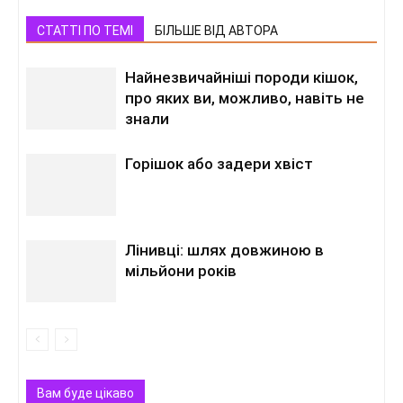
СТАТТІ ПО ТЕМІ
БІЛЬШЕ ВІД АВТОРА
Найнезвичайніші породи кішок,
про яких ви, можливо, навіть не
знали
Горішок або задери хвіст
Лінивці: шлях довжиною в
мільйони років
Вам буде цікаво