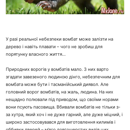
У разі реальної небезпеки вомбат може залізти на
дерево і навіть плавати – чого не зробиш для
порятунку власного життя…
Природних ворогів у вомбатів мало. З них варто
згадати завезеного людиною дінго, небезпечним для
вомбата може бути і тасманійський диявол. Але
головний ворог вомбатів, на жаль, людина. На них
нещадно полювали під приводом, що своїми норами
вони псують пасовища. Вбивали вомбатів не тільки з-
за хутра, який хоч і не дуже гарний, але дуже міцний, і
широко застосовувався для виготовлення килимів і
оббивки дверей – м’ясо довгошерстих видів цих