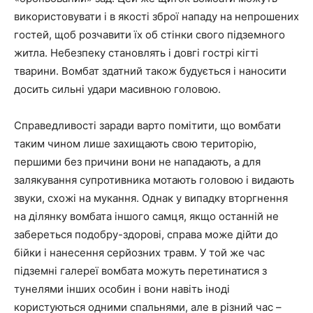
використовувати і в якості зброї нападу на непрошених
гостей, щоб розчавити їх об стінки свого підземного
житла. Небезпеку становлять і довгі гострі кігті
тварини. Вомбат здатний також будується і наносити
досить сильні удари масивною головою.
Справедливості заради варто помітити, що вомбати
таким чином лише захищають свою територію,
першими без причини вони не нападають, а для
залякування супротивника мотають головою і видають
звуки, схожі на мукання. Однак у випадку вторгнення
на ділянку вомбата іншого самця, якщо останній не
забереться подобру-здорові, справа може дійти до
бійки і нанесення серйозних травм. У той же час
підземні галереї вомбата можуть перетинатися з
тунелями інших особин і вони навіть іноді
користуються одними спальнями, але в різний час –