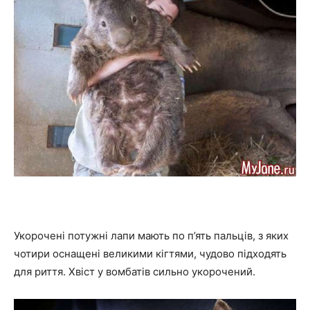
Укорочені потужні лапи мають по п’ять пальців, з яких
чотири оснащені великими кігтями, чудово підходять
для риття. Хвіст у вомбатів сильно укорочений.