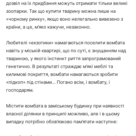
дозвіл на їх придбання можуть отримати тільки великі
зоопарки. Так що купити тварину можна лише на
«чорному ринку», якщо воно нелегально вивезено з
країни, а це, м’яко кажучи, незаконно.
Любителі «екзотики» намагаються поселити вомбата
навіть у міській квартирі, що по суті, є знущанням над
твариною, у якого інстинкт риття запрограмований
генетично. В результаті страждає м’які меблі та
килимові покриття, вомбати намагаються зробити
«підкоп» під стінами… Погано всім, і вомбату, і
господарям.
Містити вомбата в заміському будинку при наявності
власної ділянки в принципі можливо, але і в цьому
випадку потрібно обов’язково пам’ятати наступне: