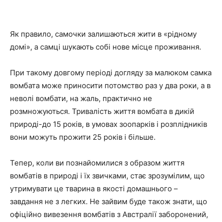
Як правило, самочки залишаються жити в «рідному
домі», а самці шукають собі нове місце проживання.
При такому довгому періоді догляду за малюком самка
вомбата може приносити потомство раз у два роки, а в
неволі вомбати, на жаль, практично не
розмножуються. Тривалість життя вомбата в дикій
природі-до 15 років, в умовах зоопарків і розплідників
вони можуть прожити 25 років і більше.
Тепер, коли ви познайомилися з образом життя
вомбатів в природі і їх звичками, стає зрозумілим, що
утримувати це тварина в якості домашнього –
завдання не з легких. Не зайвим буде також знати, що
офіційно вивезення вомбатів з Австралії заборонений,