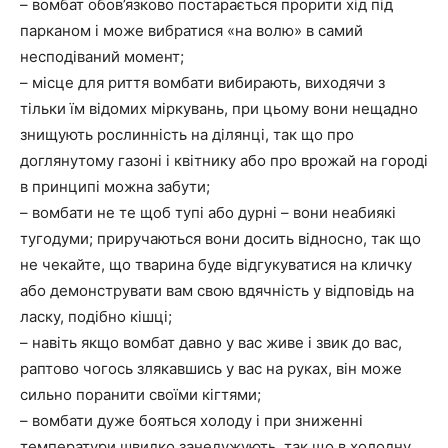
– вомбат обов’язково постарається прорити хід під
парканом і може вибратися «на волю» в самий
несподіваний момент;
– місце для риття вомбати вибирають, виходячи з
тільки їм відомих міркувань, при цьому вони нещадно
знищують рослинність на ділянці, так що про
доглянутому газоні і квітнику або про врожай на городі
в принципі можна забути;
– вомбати не те щоб тупі або дурні – вони неабиякі
тугодуми; приручаються вони досить відносно, так що
не чекайте, що тварина буде відгукуватися на кличку
або демонструвати вам свою вдячність у відповідь на
ласку, подібно кішці;
– навіть якщо вомбат давно у вас живе і звик до вас,
раптово чогось злякавшись у вас на руках, він може
сильно поранити своїми кігтями;
– вомбати дуже бояться холоду і при зниженні
температури швидко занедужують, так що в холодну