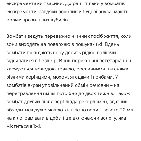
екскрементами тварини. До речі, тільки у вомбатів
екскременти, завдяки особливій будові ануса, мають
форму правильних кубиків.
Вомбати ведуть переважно нічний спосіб життя, коли
вони виходять на поверхню в пошуках їжі. Вдень
вомбати покидають нору досить рідко, воліючи
відсипатися в безпеці. Вони переконані вегетаріанці і
харчуються молодою травою, рослинними пагонами,
різними корінцями, мохом, ягодами і грибами. У
вомбатів вкрай уповільнений обмін речовин – на
перетравлення їжі їм потрібно до двох тижнів. Також
вомбат другий після верблюда рекордсмен, здатний
обходитися дуже малою кількістю води – всього 22 мл
на кілограм ваги в добу, і це включаючи вологу, яка
міститься в їжі.