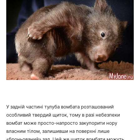
У задній частині тулуба вомбата розташований
особливий твердий щиток, тому в разі небезпеки
вомбат може просто-напросто закупорити нору
власним тілом, залишивши на поверхні лише
«броньований» зад. Цей же щиток вомбати можуть