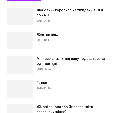
Любовний гороскоп на тиждень з 18.01
по 24.01
2018-04-16
Жовтий плід
2021-10-17
Міні-серіали, які під силу подивитися за
одні вихідні
2018-06-24
Грінки
2019-12-29
Жіночі сльози або Як заспокоїти
заплакану жінку?