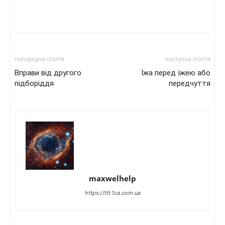
попередня стаття
наступна стаття
Вправи від другого
Їжа перед їжею або
підборіддя
передчуття
maxwelhelp
https://ttt.1ca.com.ua