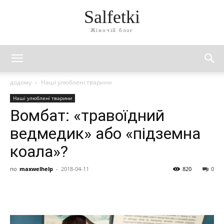
Salfetki
Жіночій блог
додому
Наші улюблені тварини
Наші улюблені тварини
Вомбат: «травоїдний
ведмедик» або «підземна
коала»?
по
maxwelhelp
-
2018-04-11
820
0