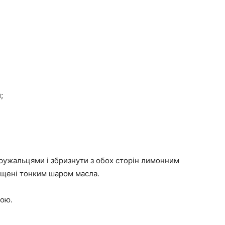
;
 кружальцями і збризнути з обох сторін лимонним
мащені тонким шаром масла.
кою.