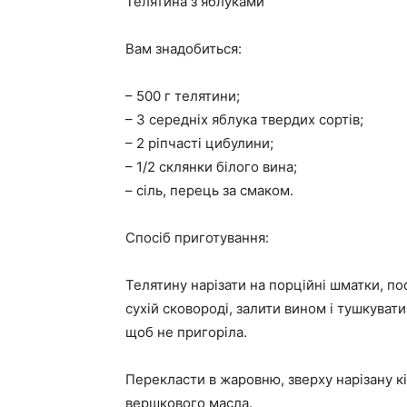
Телятина з яблуками
Вам знадобиться:
– 500 г телятини;
– 3 середніх яблука твердих сортів;
– 2 ріпчасті цибулини;
– 1/2 склянки білого вина;
– сіль, перець за смаком.
Спосіб приготування:
Телятину нарізати на порційні шматки, по
сухій сковороді, залити вином і тушкуват
щоб не пригоріла.
Перекласти в жаровню, зверху нарізану к
вершкового масла.