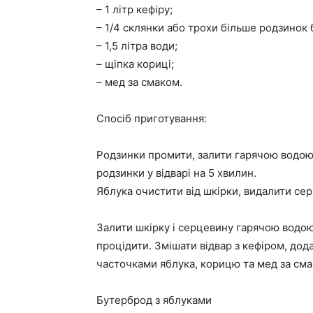
– 1 літр кефіру;
– 1/4 склянки або трохи більше родзинок 
– 1,5 літра води;
– щіпка кориці;
– мед за смаком.
Спосіб приготування:
Родзинки промити, залити гарячою водою,
родзинки у відварі на 5 хвилин.
Яблука очистити від шкірки, видалити се
Залити шкірку і серцевину гарячою водою 
процідити. Змішати відвар з кефіром, дода
часточками яблука, корицю та мед за см
Бутерброд з яблуками