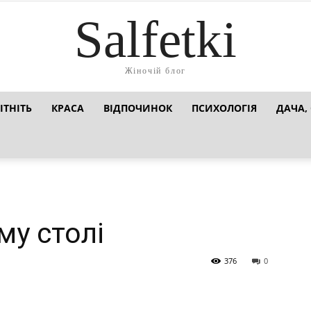
Salfetki
Жіночій блог
ІТНІТЬ
КРАСА
ВІДПОЧИНОК
ПСИХОЛОГІЯ
ДАЧА,
му столі
376
0