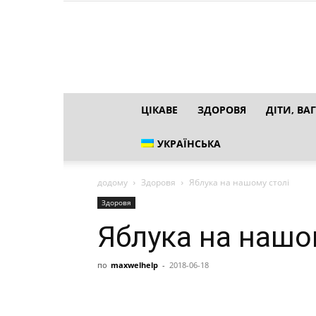
ЦІКАВЕ
ЗДОРОВЯ
ДІТИ, ВАГ
УКРАЇНСЬКА
додому
Здоровя
Яблука на нашому столі
Здоровя
Яблука на нашо
по
maxwelhelp
-
2018-06-18