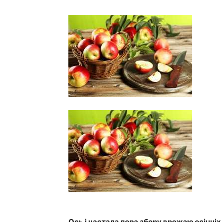
Ось і настала пора збору врожаю осінніх