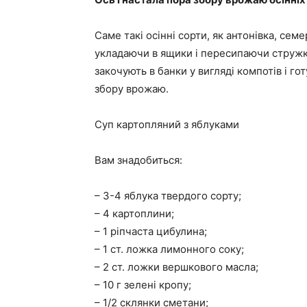
Саме такі осінні сорти, як антонівка, семе
укладаючи в ящики і пересипаючи стружко
закочують в банки у вигляді компотів і го
збору врожаю.
Суп картопляний з яблуками
Вам знадобиться:
– 3-4 яблука твердого сорту;
– 4 картоплини;
– 1 ріпчаста цибулина;
– 1 ст. ложка лимонного соку;
– 2 ст. ложки вершкового масла;
– 10 г зелені кропу;
– 1/2 склянки сметани;