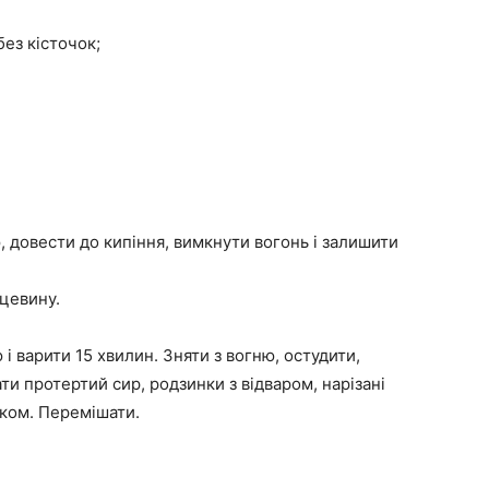
без кісточок;
 довести до кипіння, вимкнути вогонь і залишити
рцевину.
і варити 15 хвилин. Зняти з вогню, остудити,
ти протертий сир, родзинки з відваром, нарізані
аком. Перемішати.