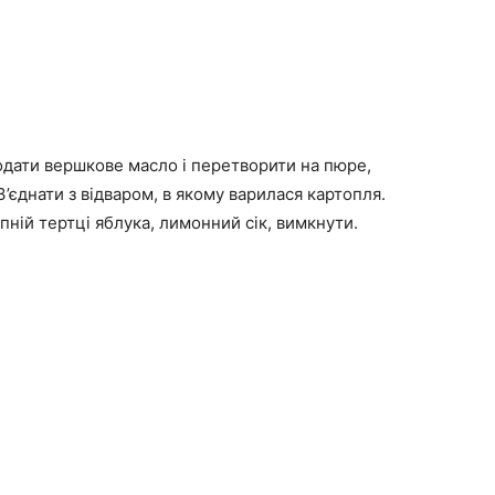
додати вершкове масло і перетворити на пюре,
З’єднати з відваром, в якому варилася картопля.
пній тертці яблука, лимонний сік, вимкнути.