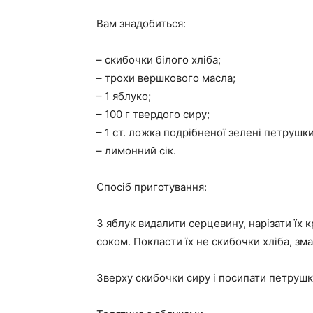
Вам знадобиться:
– скибочки білого хліба;
– трохи вершкового масла;
– 1 яблуко;
– 100 г твердого сиру;
– 1 ст. ложка подрібненої зелені петрушки
– лимонний сік.
Спосіб приготування:
З яблук видалити серцевину, нарізати їх
соком. Покласти їх не скибочки хліба, з
Зверху скибочки сиру і посипати петруш