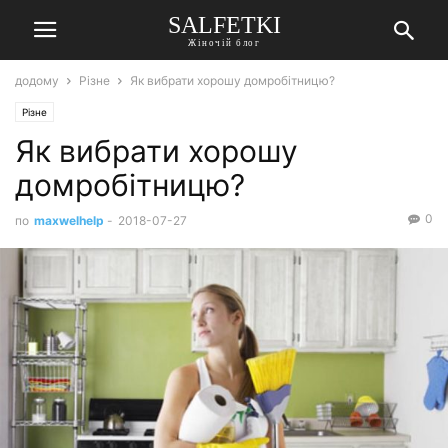
SALFETKI
Жіночій блог
додому
Різне
Як вибрати хорошу домробітницю?
Різне
Як вибрати хорошу
домробітницю?
0
по
maxwelhelp
-
2018-07-27