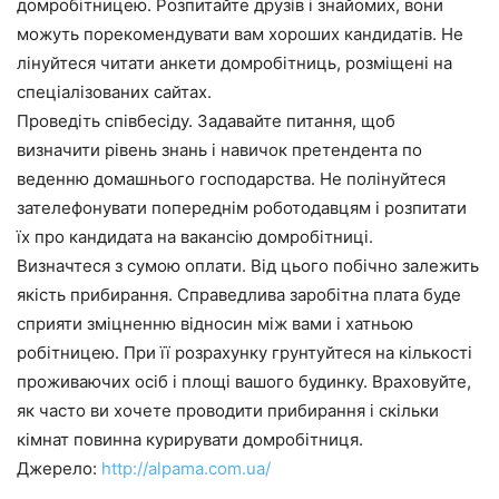
домробітницею. Розпитайте друзів і знайомих, вони
можуть порекомендувати вам хороших кандидатів. Не
лінуйтеся читати анкети домробітниць, розміщені на
спеціалізованих сайтах.
Проведіть співбесіду. Задавайте питання, щоб
визначити рівень знань і навичок претендента по
веденню домашнього господарства. Не полінуйтеся
зателефонувати попереднім роботодавцям і розпитати
їх про кандидата на вакансію домробітниці.
Визначтеся з сумою оплати. Від цього побічно залежить
якість прибирання. Справедлива заробітна плата буде
сприяти зміцненню відносин між вами і хатньою
робітницею. При її розрахунку грунтуйтеся на кількості
проживаючих осіб і площі вашого будинку. Враховуйте,
як часто ви хочете проводити прибирання і скільки
кімнат повинна курирувати домробітниця.
Джерело:
http://alpama.com.ua/