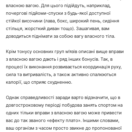
власною вагою. Для цього підійдуть, наприклад,
почергові підйоми-спуски з будь-якої доступної
стійкої височини (лава, бокс, широкий пень, сидіння
стільця, жорсткий диван тощо). Зашагивая, вам
доводиться піднімати за собою вагу власного тіла.
Крім тонусу основних груп м’язів описані вище вправи
з власною вагою дають і ряд інших бонусів. Так, в
процесі їх виконання розвивається координація руху,
сила та витривалість, а також активно спалюються
калорії, що сприяє схудненню.
Однак справедливості заради варто відзначити, що в
довгостроковому періоді побудова занять спортом на
одних тільки вправи з власною вагою може привести
вас до так званого «ефекту плато». Іншими словами,
ваш організм з часом просто звикне до пропонованої