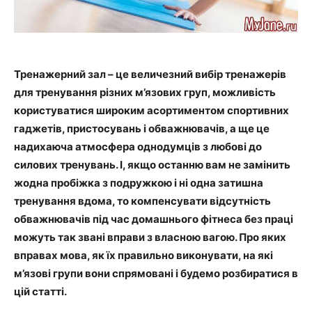
Тренажерний зал – це величезний вибір тренажерів
для тренування різних м’язових груп, можливість
користуватися широким асортиментом спортивних
гаджетів, пристосувань і обважнювачів, а ще це
надихаюча атмосфера однодумців з любові до
силових тренувань. І, якщо останню вам не замінить
жодна пробіжка з подружкою і ні одна затишна
тренування вдома, то компенсувати відсутність
обважнювачів під час домашнього фітнеса без праці
можуть так звані вправи з власною вагою. Про яких
вправах мова, як їх правильно виконувати, на які
м’язові групи вони спрямовані і будемо розбиратися в
цій статті.