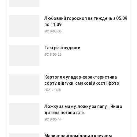
Любовний гороскоп на тиждень з 05.09
по 11.09
2018-07-06
Такі різні пудинги
2018-03-26
Картопля уладар-характеристика
сорту, відгуки, смакові якості, фото
2021-10-01
Ложку за маму, ложку за папу… Якщо
дитина погано їсть
2018-06-14
Мариновані помідори з кавуном