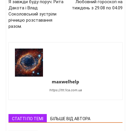
Я завжди буду поруч: Рита
Любовний гороскоп на
Дакота і Влад
тиждень з 29.08 по 04.09
Соколовський зустріли
річницю розставання
разом.
maxwelhelp
https://ttt.1ca.com.ua
СТАТТІ ПО ТЕМІ
БІЛЬШЕ ВІД АВТОРА