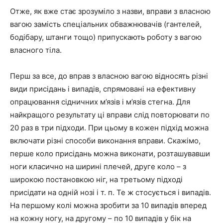
Отже, як вже стає зрозуміло з назви, вправи з власною
вагою замість спеціальних обважнювачів (гантелей,
бодібару, штанги тощо) припускають роботу з вагою
власного тіла.
Перш за все, до вправ з власною вагою відносять різні
види присідань і випадів, спрямовані на ефективну
опрацювання сідничних м’язів і м’язів стегна. Для
найкращого результату ці вправи слід повторювати по
20 раз в три підходи. При цьому в кожен підхід можна
включати різні способи виконання вправи. Скажімо,
перше коло присідань можна виконати, розташувавши
ноги класично на ширині плечей, друге коло – з
широкою постановкою ніг, на третьому підході
присідати на одній нозі і т. п. Те ж стосується і випадів.
На першому колі можна зробити за 10 випадів вперед
на кожну ногу, на другому – по 10 випадів у бік на