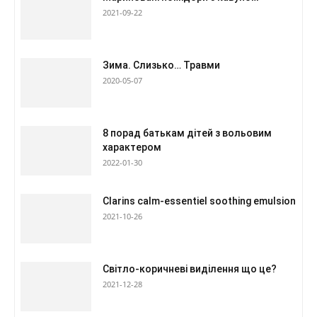
2021-09-22
Зима. Слизько… Травми
2020-05-07
8 порад батькам дітей з вольовим
характером
2022-01-30
Clarins calm-essentiel soothing emulsion
2021-10-26
Світло-коричневі виділення що це?
2021-12-28