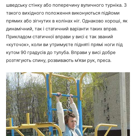
шведську стінку або поперечину вуличного турніка. З
такого вихідного положення виконуються підйоми
прямих або зігнутих в колінах ніг. Однаково хороші, як
динамічний, так і статичний варіанти таких вправ.
Прикладом статичної вправи у висі є так званий
«куточок», коли ви утримуєте підняті прямі ноги під
кутом 90 градусів до тулуба. Вправи у висі добре
розтягують спину, розвивають м’язи рук, преса.