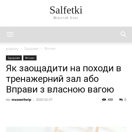
Salfetki
Жіночій блог
додому
Здоровя
Фітнес
Здоровя
Фітнес
Як заощадити на походи в
тренажерний зал або
Вправи з власною вагою
по
maxwelhelp
-
2020-02-07
488
0