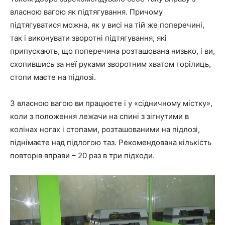
власною вагою як підтягування. Причому
підтягуватися можна, як у висі на тій же поперечині,
так і виконувати зворотні підтягування, які
припускають, що поперечина розташована низько, і ви,
схопившись за неї руками зворотним хватом горілиць,
стопи маєте на підлозі.
З власною вагою ви працюєте і у «сідничному містку»,
коли з положення лежачи на спині з зігнутими в
колінах ногах і стопами, розташованими на підлозі,
піднімаєте над підлогою таз. Рекомендована кількість
повторів вправи – 20 раз в три підходи.