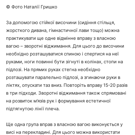
© Фото Наталії Гришко
За допомогою стійкої височини (сидіння стільця,
жорсткого дивана, гімнастичної лави тощо) можна
практикувати ще одне відмінне вправу з власною
вагою – зворотні віджимання. Для цього до височини
необхідно розташуватися спиною і спертися на неї
руками, ноги повинні бути зігнуті в колінах, стопи на
підлозі. На прямих руках стегна необхідно
розташувати паралельно підлозі, а згинаючи руки в
ліктях, опускати таз вниз. Повторіть вправу 15-20 разів
в три підходи. Зворотні віджимання також спрямовані
на розвиток м’язів рук і формування естетичної
підтягнутою лінії плеча.
Ще одна група вправ з власною вагою виконується у
висі на перекладині. Для цього можна використати