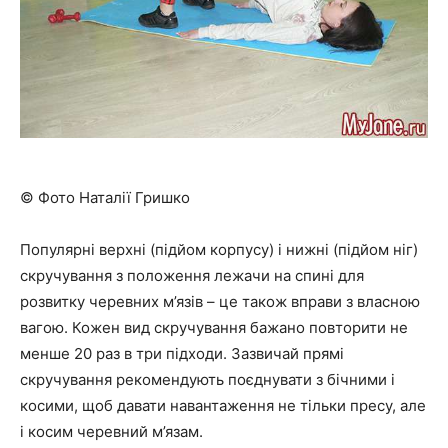
© Фото Наталії Гришко
Популярні верхні (підйом корпусу) і нижні (підйом ніг)
скручування з положення лежачи на спині для
розвитку черевних м’язів – це також вправи з власною
вагою. Кожен вид скручування бажано повторити не
менше 20 раз в три підходи. Зазвичай прямі
скручування рекомендують поєднувати з бічними і
косими, щоб давати навантаження не тільки пресу, але
і косим черевний м’язам.