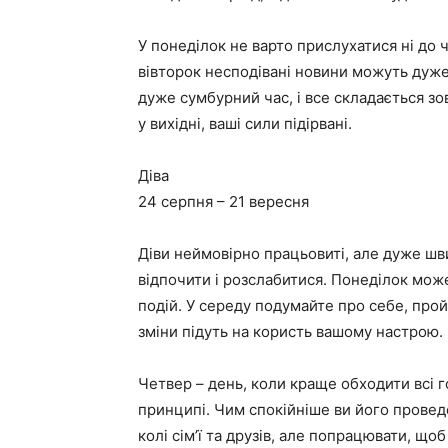
У понеділок не варто прислухатися ні до ч
вівторок несподівані новини можуть дуже
дуже сумбурний час, і все складається зо
у вихідні, ваші сили підірвані.
Діва
24 серпня – 21 вересня
Діви неймовірно працьовиті, але дуже шв
відпочити і розслабитися. Понеділок може
подій. У середу подумайте про себе, пройд
зміни підуть на користь вашому настрою.
Четвер – день, коли краще обходити всі гос
принципі. Чим спокійніше ви його проведе
колі сім’ї та друзів, але попрацювати, що