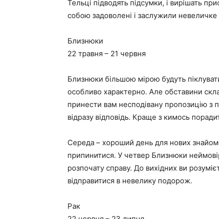
Тельці підводять підсумки, і вирішать пр
собою задоволені і заслужили невеличке св
Близнюки
22 травня – 21 червня
Близнюки більшою мірою будуть піклуватис
особливо характерно. Але обставини скла
принести вам несподівану пропозицію з пр
відразу відповідь. Краще з кимось поради
Середа – хороший день для нових знайомс
припинитися. У четвер Близнюки неймовір
розпочату справу. До вихідних ви розуміє
відправитися в невелику подорож.
Рак
22 червня – 23 липня