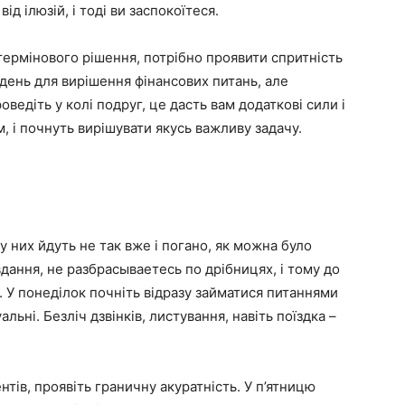
д ілюзій, і тоді ви заспокоїтеся.
термінового рішення, потрібно проявити спритність
й день для вирішення фінансових питань, але
ведіть у колі подруг, це дасть вам додаткові сили і
м, і почнуть вирішувати якусь важливу задачу.
 у них йдуть не так вже і погано, як можна було
вдання, не разбрасываетесь по дрібницях, і тому до
. У понеділок почніть відразу займатися питаннями
льні. Безліч дзвінків, листування, навіть поїздка –
нтів, проявіть граничну акуратність. У п’ятницю