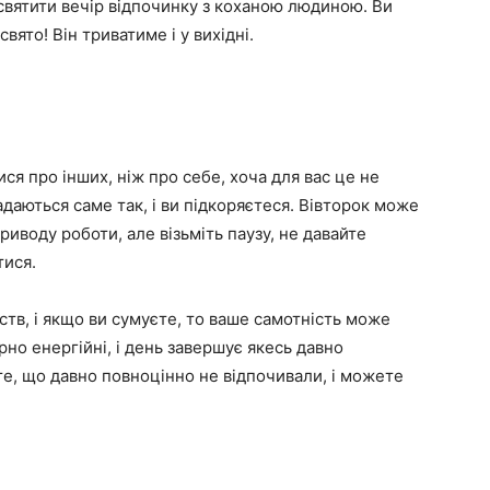
исвятити вечір відпочинку з коханою людиною. Ви
ято! Він триватиме і у вихідні.
я про інших, ніж про себе, хоча для вас це не
даються саме так, і ви підкоряєтеся. Вівторок може
иводу роботи, але візьміть паузу, не давайте
тися.
тв, і якщо ви сумуєте, то ваше самотність може
но енергійні, і день завершує якесь давно
те, що давно повноцінно не відпочивали, і можете