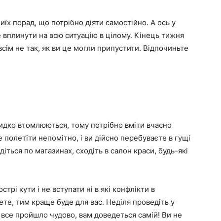
иїх порад, що потрібно діяти самостійно. А ось у
 вплинути на всю ситуацію в цілому. Кінець тижня
всім не так, як ви це могли припустити. Відпочиньте
идко втомлюються, тому потрібно вміти вчасно
 полетіти непомітно, і ви дійсно перебуваєте в гущі
іться по магазинах, сходіть в салон краси, будь-які
трі кути і не вступати ні в які конфлікти в
те, тим краще буде для вас. Неділя проведіть у
б все пройшло чудово, вам доведеться самій! Ви не