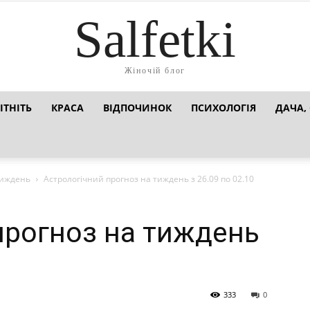
Salfetki
Жіночій блог
ІТНІТЬ
КРАСА
ВІДПОЧИНОК
ПСИХОЛОГІЯ
ДАЧА,
тиждень
Астрологічний прогноз на тиждень з 26.09 по 02.10
прогноз на тиждень
333
0