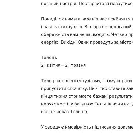
поганий настрій. Постарайтеся позбутися ві
Понеділок вимагатиме від вас прийняття 
і навіть схитрувати. Вівторок – непогани
обережність вам не зашкодить. Четвер про
енергію. Вихідні Овни проведуть за місто
Телець
21 квітня – 21 травня
Тельці сповнені ентузіазму, і тому справи
припустити спочатку. Ви чітко ставите за
кінця тижня отримаєте бажані результати
нерухомості, у багатьох Тельців вони актуа
все це чекає Тельців.
У середу є ймовірність підписання докуме