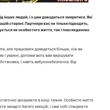
ід інших людей, і з цим доводиться змиритися. Які
вашій стороні. Партнери вас не тільки підводять,
ується як особистого життя, так і повсякденних
ити, але працювати доведеться більше, ніж ви
ві і уважні, допомагають вам вирішувати
обстановка, і навіть вибухонебезпечна. Від
 остаточно зрозумієте в кінці тижня. Особисте життя
єте занадто багато емоцій, і самі собі створюєте