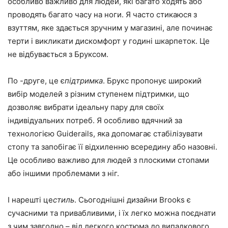
особливо важливо для людей, які багато ходять або
проводять багато часу на ноги. Я часто стикаюся з
взуттям, яке здається зручним у магазині, але починає
терти і викликати дискомфорт у годині шкарпеток. Це
не відбувається з Бруксом.
По -друге, це є
підтримка
. Брукс пропонує широкий
вибір моделей з різним ступенем підтримки, що
дозволяє вибрати ідеальну пару для своїх
індивідуальних потреб. Я особливо вдячний за
технологією Guiderails, яка допомагає стабілізувати
стопу та запобігає її відхиленню всередину або назовні.
Це особливо важливо для людей з плоскими стопами
або іншими проблемами з ніг.
І нарешті це
стиль
. Сьогоднішні дизайни Brooks є
сучасними та привабливими, і їх легко можна поєднати
з чим завгодно – від легкого костюма до випадкового