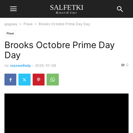
SALFETKI
Жіночій блог
додому
Різне
Brooks Octobre Prime Day Day
Різне
Brooks Octobre Prime Day
Day
0
по
maxwelhelp
-
2025-10-08