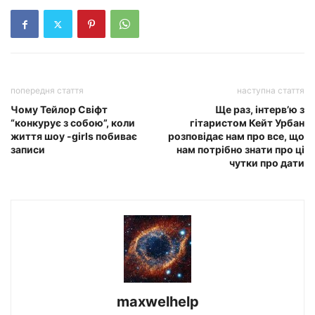
попередня стаття
наступна стаття
Чому Тейлор Свіфт
Ще раз, інтерв’ю з
“конкурує з собою”, коли
гітаристом Кейт Урбан
життя шоу -girls побиває
розповідає нам про все, що
записи
нам потрібно знати про ці
чутки про дати
maxwelhelp