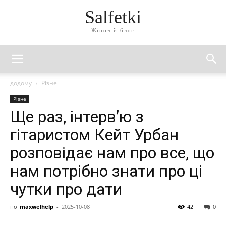
Salfetki
Жіночій блог
додому
Різне
Різне
Ще раз, інтерв’ю з
гітаристом Кейт Урбан
розповідає нам про все, що
нам потрібно знати про ці
чутки про дати
по
maxwelhelp
-
2025-10-08
42
0