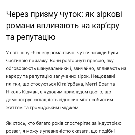
Через призму чуток: як зіркові
романи впливають на кар’єру
та репутацію
У світі шоу -бізнесу романтичні чутки завжди були
частиною пейзажу. Вони розгорнуті пресою, яку
обговорюють шанувальники і, звичайно, впливають на
кар’єру та репутацію залучених зірок. Нещодавні
плітки, що стосуються Кіта Урбана, Меггі Боаг та
Ніколь Кідман, є чудовим прикладом цього, що
демонструє складність відносин між особистим
життям та громадським іміджем.
Як хтось, хто багато років спостерігає за індустрією
розваг, я можу з упевненістю сказати, що подібні