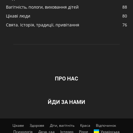
Вагітність, пологи, виховання дітей
88
Цікаві люди
80
Свята. Історія, традиції, привітання
76
ПРО НАС
ЙДИ ЗА НАМИ
Цікаве
Здоровя
Діти, вагітніть
Краса
Відпочинок
Психологія
Дача, сад
Інтерєр
Різне
Українська