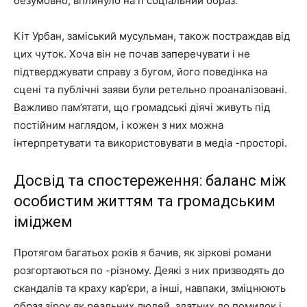
безумовно, вплинуло на її соціальний образ.
Кіт Урбан, заміський мусульман, також постраждав від
цих чуток. Хоча він не почав заперечувати і не
підтверджувати справу з бугом, його поведінка на
сцені та публічні заяви були ретельно проаналізовані.
Важливо пам’ятати, що громадські діячі живуть під
постійним наглядом, і кожен з них можна
інтерпретувати та використовувати в медіа -просторі.
Досвід та спостереження: баланс між
особистим життям та громадським
іміджем
Протягом багатьох років я бачив, як зіркові романи
розгортаються по -різному. Деякі з них призводять до
скандалів та краху кар’єри, а інші, навпаки, зміцнюють
образ зірок як реальних людей, здатних до помилок і