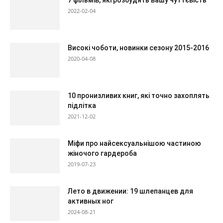
7 фільмів, які розбудять вашу чуттєвість
2022-02-04
Високі чоботи, новинки сезону 2015-2016
2020-04-08
10 пронизливих книг, які точно захоплять
підлітка
2021-12-02
Міфи про найсексуальнішою частиною
жіночого гардероба
2019-07-23
Лето в движении: 19 шлепанцев для
активных ног
2024-08-21