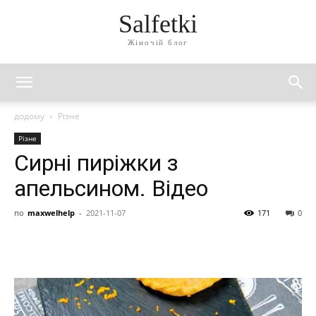
Salfetki
Жіночій блог
додому
Різне
Різне
Сирні пиріжки з
апельсином. Відео
по
maxwelhelp
-
2021-11-07
171
0