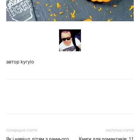
автор kyrylo
попередня стаття
наступна стаття
Як і навіщо дітям з раннього
Книги для романтиків: 11