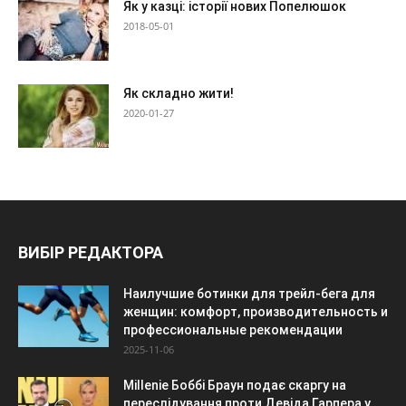
Як у казці: історії нових Попелюшок
2018-05-01
Як складно жити!
2020-01-27
ВИБІР РЕДАКТОРА
Наилучшие ботинки для трейл-бега для
женщин: комфорт, производительность и
профессиональные рекомендации
2025-11-06
Millenie Боббі Браун подає скаргу на
переслідування проти Девіда Гарпера у...