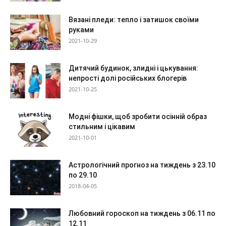
Вязані пледи: тепло і затишок своїми
руками
2021-10-29
Дитячий будинок, злидні і цькування:
непрості долі російських блогерів
2021-10-25
Модні фішки, щоб зробити осінній образ
стильним і цікавим
2021-10-01
Астрологічний прогноз на тиждень з 23.10
по 29.10
2018-04-05
Любовний гороскоп на тиждень з 06.11 по
12.11