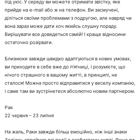
під укіс. У середу ви можете отримати звістку, яке
прийде на e-mail або ж на телефон. Ви засмучені,
діліться своїми проблемами з подругою, але навряд чи
вона зараз може дати хоч якийсь слушну пораду.
Вирішувати все доведеться самій! І краще відносини
остаточно розірвати.
Близнюки завжди швидко адаптуються в нових умовах,
ви приходите в себе вже до п’ятниці, і розумієте, що
нічого страшного в вашому житті, в принципі, не
сталося! Можна просто відправитися у веселу компанію,
і саме там ви зустрінетеся абсолютно новим партнером.
Рак
22 червня – 23 липня
На жаль, Раки завжди більш емоційно, ніж інші знаки
Зодіаку, сприймає всі події в особистому житті. Якщо ви