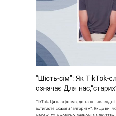
“Шість-сім”: Як TikTok-с
означає Для нас,”старих
TikTok. Ця платформа, де танці, челенджі
встигаєте сказати “алгоритм”. Якщо ви, як
мереж, то, ймовірно, знайомі з відчуттям 