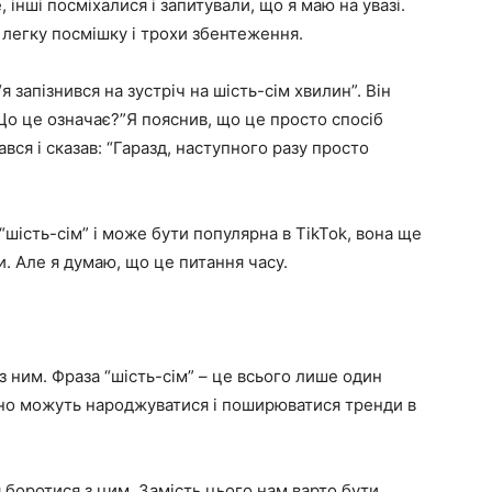
інші посміхалися і запитували, що я маю на увазі.
 легку посмішку і трохи збентеження.
я запізнився на зустріч на шість-сім хвилин”. Він
“Що це означає?”Я пояснив, що це просто спосіб
ався і сказав: “Гаразд, наступного разу просто
“шість-сім” і може бути популярна в TikTok, вона ще
. Але я думаю, що це питання часу.
 з ним. Фраза “шість-сім” – це всього лише один
ано можуть народжуватися і поширюватися тренди в
я боротися з цим. Замість цього нам варто бути