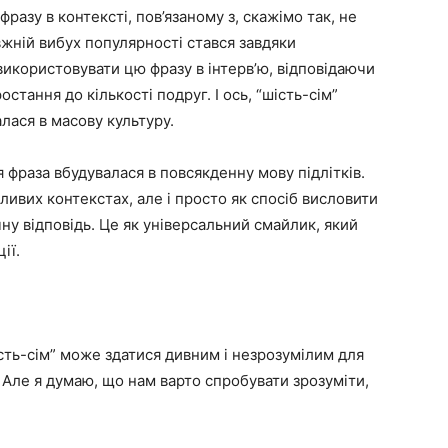
фразу в контексті, пов’язаному з, скажімо так, не
жній вибух популярності стався завдяки
використовувати цю фразу в інтерв’ю, відповідаючи
остання до кількості подруг. І ось, “шість-сім”
алася в масову культуру.
я фраза вбудувалася в повсякденну мову підлітків.
ливих контекстах, але і просто як спосіб висловити
ну відповідь. Це як універсальний смайлик, який
ії.
ість-сім” може здатися дивним і незрозумілим для
. Але я думаю, що нам варто спробувати зрозуміти,