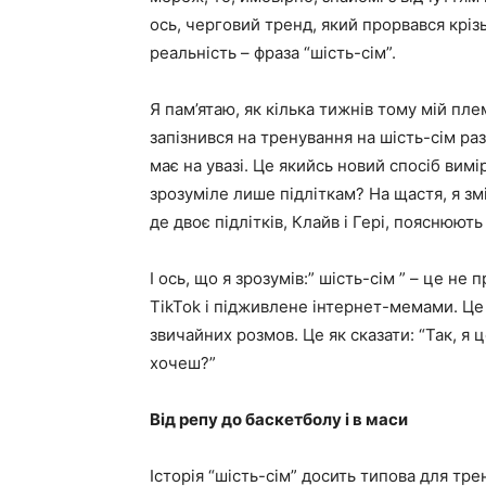
ось, черговий тренд, який прорвався крі
реальність – фраза “шість-сім”.
Я пам’ятаю, як кілька тижнів тому мій пле
запізнився на тренування на шість-сім раз
має на увазі. Це якийсь новий спосіб вим
зрозуміле лише підліткам? На щастя, я змі
де двоє підлітків, Клайв і Гері, пояснюють
І ось, що я зрозумів:” шість-сім ” – це н
TikTok і підживлене інтернет-мемами. Це
звичайних розмов. Це як сказати: “Так, я ц
хочеш?”
Від репу до баскетболу і в маси
Історія “шість-сім” досить типова для трен