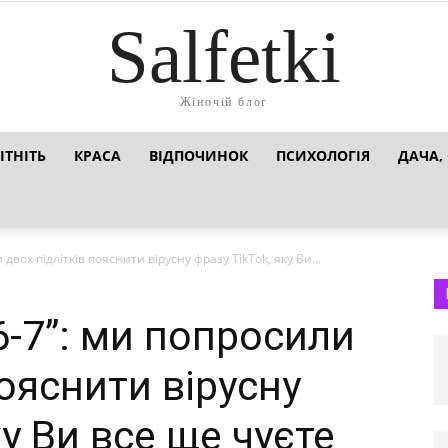
Salfetki
Жіночій блог
ІТНІТЬ
КРАСА
ВІДПОЧИНОК
ПСИХОЛОГІЯ
ДАЧА,
вох підлітків пояснити вірусну фразу TikTok, яку Ви...
-7”: ми попросили
пояснити вірусну
ку Ви все ще чуєте