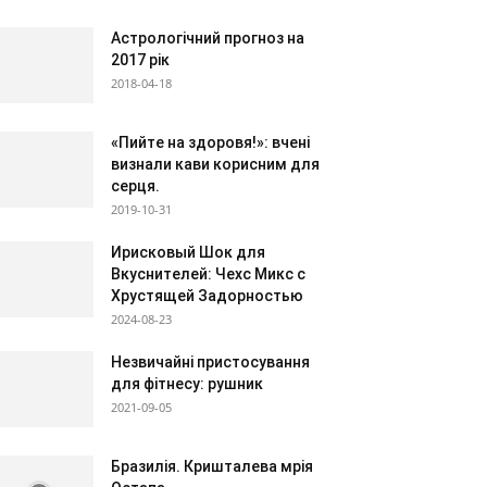
Астрологічний прогноз на
2017 рік
2018-04-18
«Пийте на здоровя!»: вчені
визнали кави корисним для
серця.
2019-10-31
Ирисковый Шок для
Вкуснителей: Чехс Микс с
Хрустящей Задорностью
2024-08-23
Незвичайні пристосування
для фітнесу: рушник
2021-09-05
Бразилія. Кришталева мрія