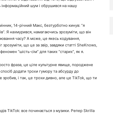
зь інформаційний шум і обрушився на нашу
мінник, 14-річний Макс, безтурботно кинув: “я
ів”. Я нахмурився, намагаючись зрозуміти, що він
ірювання часу? А може, це якесь кодування,
г зрозуміти, що це за звір, завдяки статті SheKnows,
 феномен “шість-сім” для таких “старих”, як я.
е просто фраза, це ціле культурне явище, породжене
 спосіб додати трохи гумору та абсурду до
е зробив, і так, це трохи дивно, але це TikTok, що ти
дів TikTok: все починається з музики. Репер Skrilla