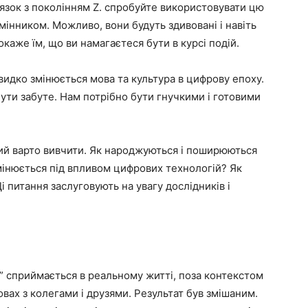
’язок з поколінням Z. спробуйте використовувати цю
мінником. Можливо, вони будуть здивовані і навіть
каже їм, що ви намагаєтеся бути в курсі подій.
видко змінюється мова та культура в цифрову епоху.
ути забуте. Нам потрібно бути гнучкими і готовими
кий варто вивчити. Як народжуються і поширюються
мінюється під впливом цифрових технологій? Як
і питання заслуговують на увагу дослідників і
м” сприймається в реальному житті, поза контекстом
овах з колегами і друзями. Результат був змішаним.