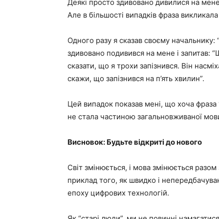
Деякі просто здивовано дивилися на мене, 
Але в більшості випадків фраза викликала
Одного разу я сказав своєму начальнику: “
здивовано подивився на мене і запитав: 
сказати, що я трохи запізнився. Він насміх
скажи, що запізнився на п’ять хвилин”.
Цей випадок показав мені, що хоча фраза 
не стала частиною загальновживаної мови
Висновок: Будьте відкриті до нового
Світ змінюється, і мова змінюється разом
приклад того, як швидко і непередбачув
епоху цифрових технологій.
Як “старі люди”, ми не повинні намагатис