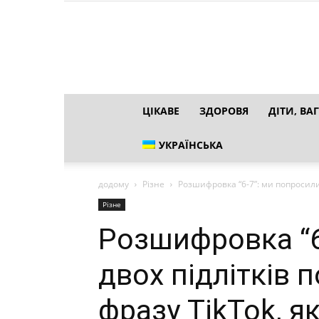
ЦІКАВЕ
ЗДОРОВЯ
ДІТИ, ВАГ
УКРАЇНСЬКА
додому
Різне
Розшифровка “6-7”: ми попросили д
Різне
Розшифровка “6
двох підлітків 
фразу TikTok, я