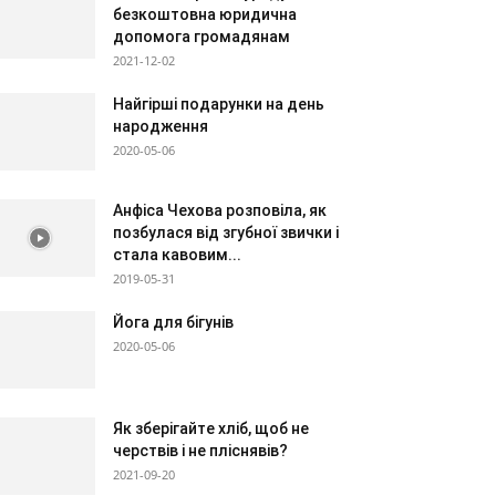
безкоштовна юридична
допомога громадянам
2021-12-02
Найгірші подарунки на день
народження
2020-05-06
Анфіса Чехова розповіла, як
позбулася від згубної звички і
стала кавовим...
2019-05-31
Йога для бігунів
2020-05-06
Як зберігайте хліб, щоб не
черствів і не пліснявів?
2021-09-20