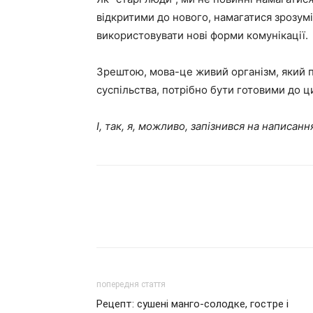
відкритими до нового, намагатися зрозуміт
використовувати нові форми комунікації.
Зрештою, мова-це живий організм, який по
суспільства, потрібно бути готовими до ци
І, так, я, можливо, запізнився на написання
попередня стаття
Рецепт: сушені манго-солодке, гостре і