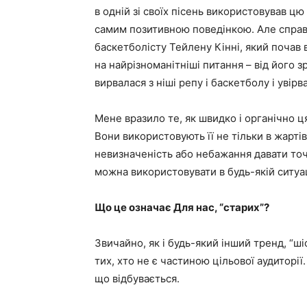
в одній зі своїх пісень використовував цю 
самим позитивною поведінкою. Але справ
баскетболісту Тейлену Кінні, який почав 
на найрізноманітніші питання – від його зр
вирвалася з ніші репу і баскетболу і увірв
Мене вразило те, як швидко і органічно ц
Вони використовують її не тільки в жартів
невизначеність або небажання давати точ
можна використовувати в будь-якій ситуац
Що це означає Для нас, “старих”?
Звичайно, як і будь-який інший тренд, “ш
тих, хто не є частиною цільової аудиторії
що відбувається.