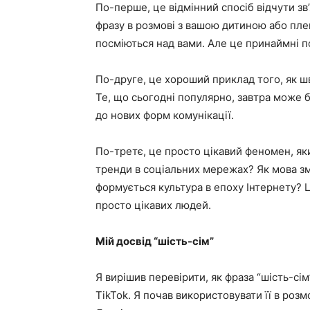
По-перше, це відмінний спосіб відчути зв
фразу в розмові з вашою дитиною або пле
посміються над вами. Але це принаймні по
По-друге, це хороший приклад того, як ш
Те, що сьогодні популярно, завтра може б
до нових форм комунікації.
По-третє, це просто цікавий феномен, я
тренди в соціальних мережах? Як мова з
формується культура в епоху Інтернету? Ц
просто цікавих людей.
Мій досвід “шість-сім”
Я вирішив перевірити, як фраза “шість-сі
TikTok. Я почав використовувати її в розм