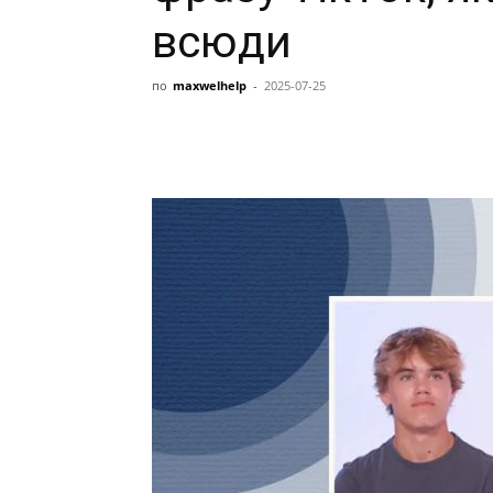
всюди
по
maxwelhelp
-
2025-07-25