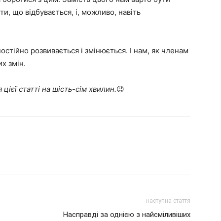
и, що відбувається, і, можливо, навіть
стійно розвивається і змінюється. І нам, як членам
х змін.
 цієї статті на шість-сім хвилин.
😉
наступна стаття
Насправді за однією з найсміливіших