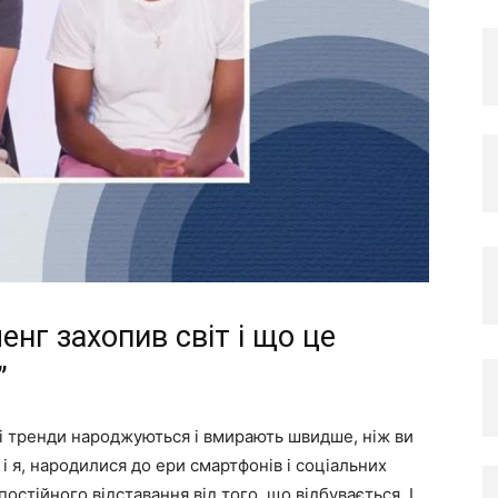
ленг захопив світ і що це
”
 і тренди народжуються і вмирають швидше, ніж ви
 і я, народилися до ери смартфонів і соціальних
постійного відставання від того, що відбувається. І