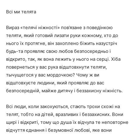
Всі ми телята
Вираз «телячі ніжності» пов’язане з поведінкою
теляти, який готовий лизати руки кожному, хто до
нього їх протягне, він захоплено біжить назустріч
будь-та проявляє свою любов безпосередньо і
відкрито, так, як вона лежить у нього на серці. Хіба
повернеться у вас рука відштовхнути теляти,
тычущегося у вас мордочкою? Чому ж ви
відштовхуєте людини, який проявляє до вас
безпосередній, майже дитячу і беззахисну ніжність.
Всі люди, коли закохуються, стають трохи схожі на
телят, тобто на дітей, вразливих і беззахисних. Вони
щирі і відкриті, тому що душа їх відчула те неповторне
відчуття єднання і безумовної любові, яке вони