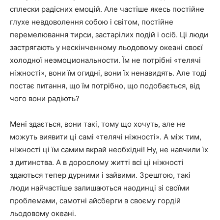
сплески радісних емоцій. Але частіше якесь постійне
глухе невдоволення собою і світом, постійне
перемелювання тирси, застарілих подій і осіб. Ці люди
застрягають у нескінченному льодовому океані своєї
холодної неэмоциональности. Їм не потрібні «телячі
ніжності», вони їм огидні, вони їх ненавидять. Але тоді
постає питання, що їм потрібно, що подобається, від
чого вони радіють?
Мені здається, вони такі, тому що хочуть, але не
можуть виявити ці самі «телячі ніжності». А між тим,
ніжності ці їм самим вкрай необхідні! Ну, не навчили їх
з дитинства. А в дорослому житті всі ці ніжності
здаються тепер дурними і зайвими. Зрештою, такі
люди найчастіше залишаються наодинці зі своїми
проблемами, самотні айсберги в своєму гордій
льодовому океані.