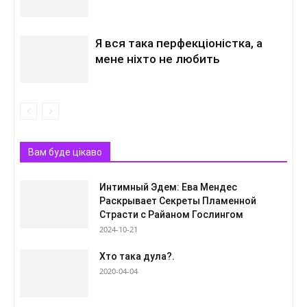
Я вся така перфекціоністка, а
мене ніхто не любить
Вам буде цікаво
Интимный Эдем: Ева Мендес
Раскрывает Секреты Пламенной
Страсти с Райаном Гослингом
2024-10-21
Хто така дула?.
2020-04-04