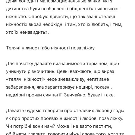
деякі холодні і малоэмоциональные жінки, які з
дитинства були позбавлені і обділені батьківською
ніжністю. Спробую довести, що так звані «телячі
ніжності» вкрай необхідні і тим, хто їх любить, і тим,
хто їх ненавидить».
Телячі ніжності або ніжності поза ліжку
Для початку давайте визначимося з терміном, щоб
уникнути різночитань. Деякі вважають, що вираз
«телячі ніжності» несе зневажливу, негативне
забарвлення, яка характеризує нещирі, показні,
надмірні прояви симпатії. Звичайно, буває і таке.
Давайте будемо говорити про «телячих любощі годі»
як про простих проявах ніжності і любові поза ліжку.
Чи потрібні вони нам? Може і не варто пестити,
обіймати, гладити, говорити ніжні слова того, кого ти