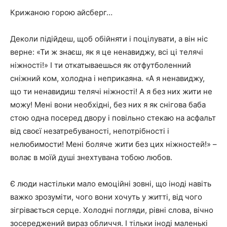
Крижаною горою айсберг…
Деколи підійдеш, щоб обійняти і поцілувати, а він ніс
верне: «Ти ж знаєш, як я це ненавиджу, всі ці телячі
ніжності!» І ти откатываешься як отфутболенний
сніжний ком, холодна і неприкаяна. «А я ненавиджу,
що ти ненавидиш телячі ніжності! А я без них жити не
можу! Мені вони необхідні, без них я як снігова баба
стою одна посеред двору і повільно стекаю на асфальт
від своєї незатребуваності, непотрібності і
нелюбимости! Мені боляче жити без цих ніжностей!» –
волає в моїй душі знехтувана тобою любов.
Є люди настільки мало емоційні зовні, що іноді навіть
важко зрозуміти, чого вони хочуть у житті, від чого
зігрівається серце. Холодні погляди, рівні слова, вічно
зосереджений вираз обличчя. І тільки іноді маленькі