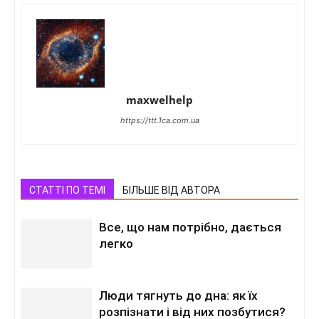
maxwelhelp
https://ttt.1ca.com.ua
СТАТТІ ПО ТЕМІ
БІЛЬШЕ ВІД АВТОРА
Все, що нам потрібно, дається
легко
Люди тягнуть до дна: як їх
розпізнати і від них позбутися?