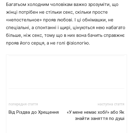
Багатьом холодним чоловікам важко зрозуміти, що
жінці потрібен не стільки секс, скільки просте
«непостельное» прояв любові. І ці обнімашки, не
спеціальні, а спонтанні і щирі, цінуються нею набагато
більше, ніж секс, тому що в них вона бачить справжнє
прояв його серця, а не голі фізіологію.
попередня стаття
наступна стаття
Від Різдва до Хрещення
«У мене немає хобі!» або Як
знайти заняття по душі