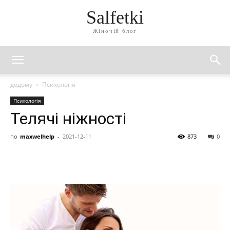
Salfetki
Жіночій блог
додому
Психологія
Психологія
Телячі ніжності
по
maxwelhelp
-
2021-12-11
873
0