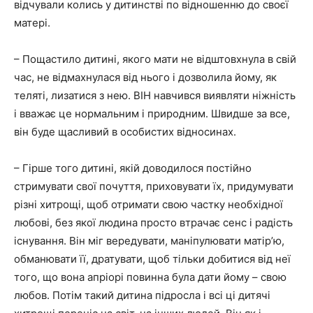
відчували колись у дитинстві по відношенню до своєї
матері.
– Пощастило дитині, якого мати не відштовхнула в свій
час, не відмахнулася від нього і дозволила йому, як
теляті, лизатися з нею. ВІН навчився виявляти ніжність
і вважає це нормальним і природним. Швидше за все,
він буде щасливий в особистих відносинах.
– Гірше того дитині, якій доводилося постійно
стримувати свої почуття, приховувати їх, придумувати
різні хитрощі, щоб отримати свою частку необхідної
любові, без якої людина просто втрачає сенс і радість
існування. Він міг вередувати, маніпулювати матір’ю,
обманювати її, дратувати, щоб тільки добитися від неї
того, що вона апріорі повинна була дати йому – свою
любов. Потім такий дитина підросла і всі ці дитячі