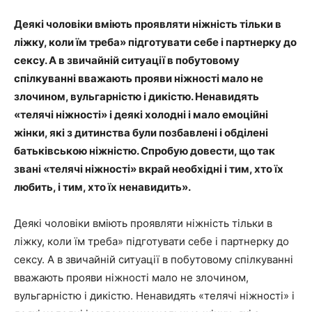
Деякі чоловіки вміють проявляти ніжність тільки в
ліжку, коли їм треба» підготувати себе і партнерку до
сексу. А в звичайній ситуації в побутовому
спілкуванні вважають прояви ніжності мало не
злочином, вульгарністю і дикістю. Ненавидять
«телячі ніжності» і деякі холодні і мало емоційні
жінки, які з дитинства були позбавлені і обділені
батьківською ніжністю. Спробую довести, що так
звані «телячі ніжності» вкрай необхідні і тим, хто їх
любить, і тим, хто їх ненавидить».
Деякі чоловіки вміють проявляти ніжність тільки в
ліжку, коли їм треба» підготувати себе і партнерку до
сексу. А в звичайній ситуації в побутовому спілкуванні
вважають прояви ніжності мало не злочином,
вульгарністю і дикістю. Ненавидять «телячі ніжності» і