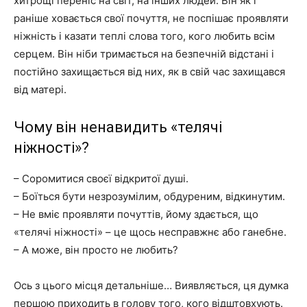
хитрощі переніс на світ, на інших людей. Він як і
раніше ховається свої почуття, не поспішає проявляти
ніжність і казати теплі слова того, кого любить всім
серцем. Він ніби тримається на безпечній відстані і
постійно захищається від них, як в свій час захищався
від матері.
Чому він ненавидить «телячі
ніжності»?
– Соромитися своєї відкритої душі.
– Боїться бути незрозумілим, обдуреним, відкинутим.
– Не вміє проявляти почуттів, йому здається, що
«телячі ніжності» – це щось несправжнє або ганебне.
– А може, він просто не любить?
Ось з цього місця детальніше… Виявляється, ця думка
першою приходить в голову того, кого відштовхують.