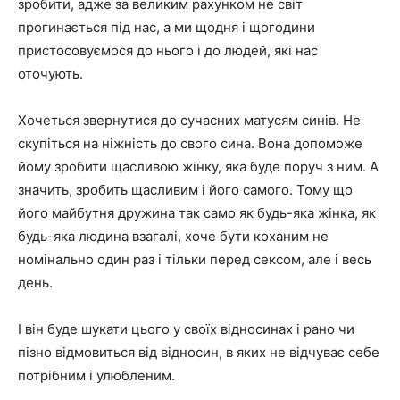
зробити, адже за великим рахунком не світ
прогинається під нас, а ми щодня і щогодини
пристосовуємося до нього і до людей, які нас
оточують.
Хочеться звернутися до сучасних матусям синів. Не
скупіться на ніжність до свого сина. Вона допоможе
йому зробити щасливою жінку, яка буде поруч з ним. А
значить, зробить щасливим і його самого. Тому що
його майбутня дружина так само як будь-яка жінка, як
будь-яка людина взагалі, хоче бути коханим не
номінально один раз і тільки перед сексом, але і весь
день.
І він буде шукати цього у своїх відносинах і рано чи
пізно відмовиться від відносин, в яких не відчуває себе
потрібним і улюбленим.