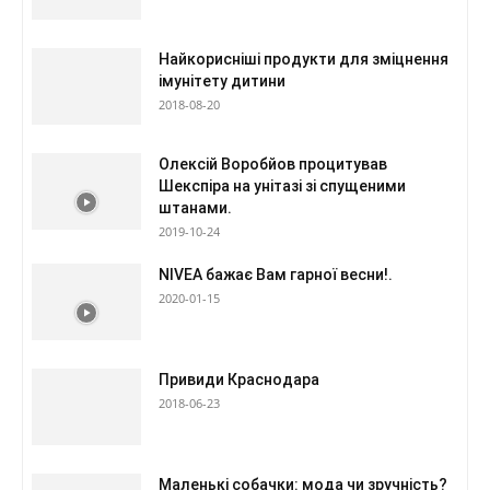
Найкорисніші продукти для зміцнення
імунітету дитини
2018-08-20
Олексій Воробйов процитував
Шекспіра на унітазі зі спущеними
штанами.
2019-10-24
NIVEA бажає Вам гарної весни!.
2020-01-15
Привиди Краснодара
2018-06-23
Маленькі собачки: мода чи зручність?