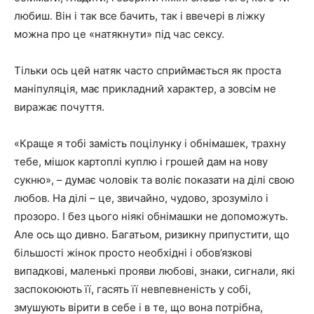
любиш. Він і так все бачить, так і ввечері в ліжку
можна про це «натякнути» під час сексу.
Тільки ось цей натяк часто сприймається як проста
маніпуляція, має прикладний характер, а зовсім не
виражає почуття.
«Краще я тобі замість поцілунку і обнімашек, трахну
тебе, мішок картоплі куплю і грошей дам на нову
сукню», – думає чоловік та воліє показати на ділі свою
любов. На ділі – це, звичайно, чудово, зрозуміло і
прозоро. І без цього ніякі обнімашки не допоможуть.
Але ось що дивно. Багатьом, ризикну припустити, що
більшості жінок просто необхідні і обов’язкові
випадкові, маленькі прояви любові, знаки, сигнали, які
заспокоюють її, гасять її невпевненість у собі,
змушують вірити в себе і в те, що вона потрібна,