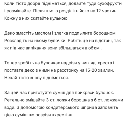
Коли тісто добре підніметься, додайте туди сухофрукти
і розмішайте. Після цього розділіть його на 12 частин.
Кожну з них скатайте кулькою.
Деко змастіть маслом і злегка подпылите борошном.
Розкладіть на ньому булочки. Робіть це на відстані, так
як під час випікання вони збільшаться в об’ємі.
Тепер зробіть на булочках надрізи у вигляді хреста і
поставте деко з ними на расстойку на 15-20 хвилин.
Нехай тісто знову підніметься.
За цей час приготуйте суміш для прикраси булочок.
Ретельно змішайте 3 ст. ложки борошна з 6 ст. ложками
води. З допомогою кондитерського шприца заповніть
цією сумішшю розрізи «хрестів».