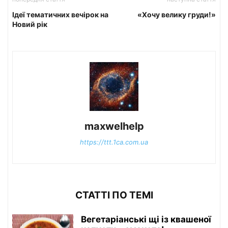
Ідеї тематичних вечірок на
«Хочу велику груди!»
Новий рік
maxwelhelp
https://ttt.1ca.com.ua
СТАТТІ ПО ТЕМІ
Вегетаріанські щі із квашеної