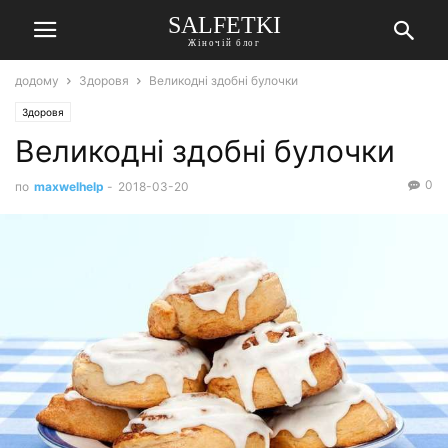
SALFETKI
Жіночій блог
додому
Здоровя
Великодні здобні булочки
Здоровя
Великодні здобні булочки
0
по
maxwelhelp
-
2018-03-20