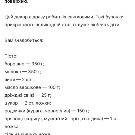
поверхню.
Цей декор відразу робить їх святковими. Такі булочки
прикрашають великодній стіл, їх дуже люблять діти.
Вам знадобиться:
Тісто:
борошно — 350 г;
молоко — 350 г;
яйця — 2 шт.;
масло вершкове — 100 г;
дріжджі свіжі — 25 г;
цукор — 2 ст. ложки;
родзинки (курага, чорнослив) — 150 г;
прянощі (кориця, мускатний горіх, гвоздика) — 1 ч.
ложка;
сіль на кінчику ножа.