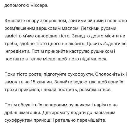
допомогою міксера.
Змішайте опару з борошном, збитими яйцями і повністю
розм’якшеним вершковим маслом. Легкими рухами
замісіть м’яке однорідне тісто. Занадто довго місити не
треба, здобне тісто цього не любить. Досить з’єднати всі
інгредієнти. Потім прикрийте каструлю рушником і
поставте в тепле місце, щоб тісто піднімалося.
Поки тісто росте, підготуйте сухофрукти. Сполосніть їх і
замочіть на 15 хвилин. Залийте водою так, щоб вони їх
трохи прикрила, і нехай постоять, розм’якшаться.
Потім обсушіть їх паперовим рушником і наріжте на
дрібні шматочки. Для аромату додати до нарізаним
сухофруктам прянощі і ретельно перемішайте.