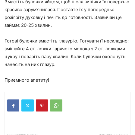
Змастіть булочки яйцем, щоб після випічки їх поверхню
красиво зарум’янилася. Поставте їх у попередньо
розігріту духовку і печіть до готовності. Зазвичай це
займає 20-25 хвилин.
Готові булочки змастіть глазур’ю. Готувати її нескладно:
змішайте 4 ст. ложки гарячого молока з 2 ст. ложками
цукру і поваріть пару хвилин. Коли булочки охолонуть,
нанесіть на них глазур.
Приємного апетиту!
попередня стаття
наступна стаття