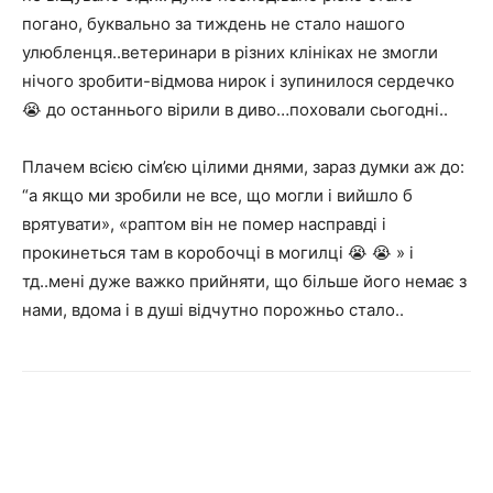
погано, буквально за тиждень не стало нашого
улюбленця..ветеринари в різних клініках не змогли
нічого зробити-відмова нирок і зупинилося сердечко
😭 до останнього вірили в диво…поховали сьогодні..
Плачем всією сім’єю цілими днями, зараз думки аж до:
“а якщо ми зробили не все, що могли і вийшло б
врятувати», «раптом він не помер насправді і
прокинеться там в коробочці в могилці 😭 😭 » і
тд..мені дуже важко прийняти, що більше його немає з
нами, вдома і в душі відчутно порожньо стало..