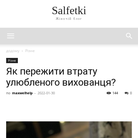
Salfetki
Жіночій блог
додому
Різне
Різне
Як пережити втрату
улюбленого вихованця?
по
maxwelhelp
-
2022-01-30
144
0