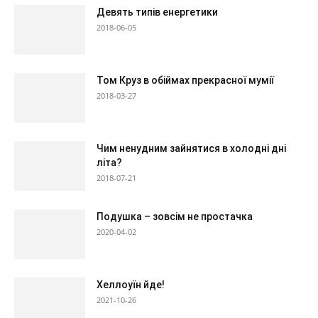
Девять типів енергетики
2018-06-05
Том Круз в обіймах прекрасної мумії
2018-03-27
Чим ненудним зайнятися в холодні дні
літа?
2018-07-21
Подушка – зовсім не простачка
2020-04-02
Хеллоуїн йде!
2021-10-26