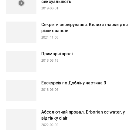
сексуальність.
2019-08-31
Секрети сервірування. Келихи і чарки для
різних напоїв
2021-11-08
Примарні пралі
2018-08-18
Екскурсія по Дубліну частина 3
2018-06-06
Абсолютний провал. Erborian cc water, у
відтінку clair
2022-02-02