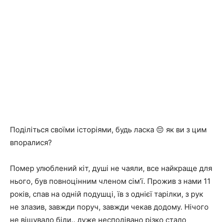
Поділіться своїми історіями, будь ласка 😔 як ви з цим
впоралися?
Помер улюблений кіт, душі не чаяли, все найкраще для
нього, був повноцінним членом сім’ї. Прожив з нами 11
років, спав на одній подушці, їв з однієї тарілки, з рук
не злазив, завжди поруч, завжди чекав додому. Нічого
не віщувало біди.. дуже несподівано різко стало