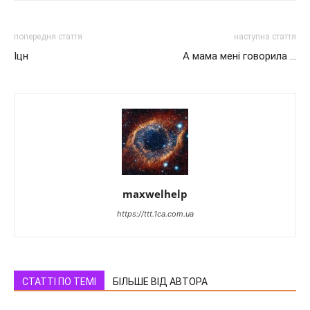
попередня стаття
наступна стаття
Іцн
А мама мені говорила …
maxwelhelp
https://ttt.1ca.com.ua
СТАТТІ ПО ТЕМІ
БІЛЬШЕ ВІД АВТОРА