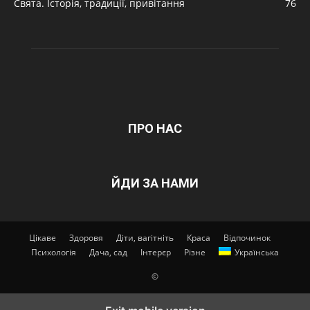
Свята. Історія, традиції, привітання
76
ПРО НАС
ЙДИ ЗА НАМИ
Цікаве
Здоровя
Діти, вагітніть
Краса
Відпочинок
Психологія
Дача, сад
Інтерєр
Різне
Українська
©