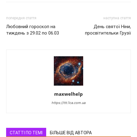
попередня стаття
наступна стаття
Любовний гороскоп на
День святої Ніни,
тиждень з 29.02 по 06.03
просвітительки Грузії
maxwelhelp
https://ttt.1ca.com.ua
СТАТТІ ПО ТЕМІ
БІЛЬШЕ ВІД АВТОРА