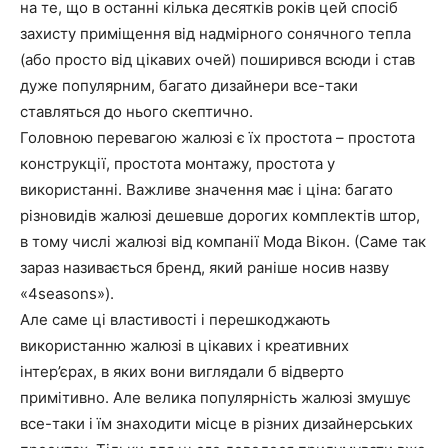
на те, що в останні кілька десятків років цей спосіб
захисту приміщення від надмірного сонячного тепла
(або просто від цікавих очей) поширився всюди і став
дуже популярним, багато дизайнери все-таки
ставляться до нього скептично.
Головною перевагою жалюзі є їх простота – простота
конструкції, простота монтажу, простота у
використанні. Важливе значення має і ціна: багато
різновидів жалюзі дешевше дорогих комплектів штор,
в тому числі жалюзі від компанії Мода Вікон. (Саме так
зараз називається бренд, який раніше носив назву
«4seasons»).
Але саме ці властивості і перешкоджають
використанню жалюзі в цікавих і креативних
інтер’єрах, в яких вони виглядали б відверто
примітивно. Але велика популярність жалюзі змушує
все-таки і їм знаходити місце в різних дизайнерських