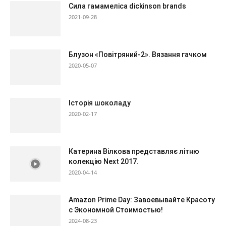
Сила гамамеліса dickinson brands
2021-09-28
Блузон «Повітряний-2». Вязання гачком
2020-05-07
Історія шоколаду
2020-02-17
Катерина Вілкова представляє літню
колекцію Next 2017.
2020-04-14
Amazon Prime Day: Завоевывайте Красоту
с Экономной Стоимостью!
2024-08-23