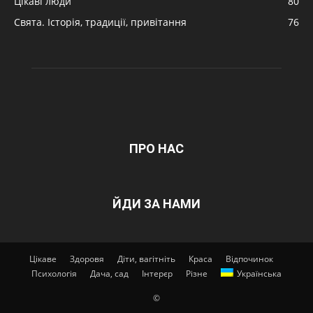
Цікаві люди
80
Свята. Історія, традиції, привітання
76
ПРО НАС
ЙДИ ЗА НАМИ
Цікаве
Здоровя
Діти, вагітніть
Краса
Відпочинок
Психологія
Дача, сад
Інтерєр
Різне
Українська
©