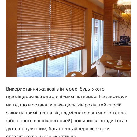
Використання жалюзі в інтер’єрі будь-якого
приміщення завжди є спірним питанням. Незважаючи
на те, що в останні кілька десятків років цей спосіб
захисту приміщення від надмірного сонячного тепла
(або просто від цікавих очей) поширився всюди і став
дуже популярним, багато дизайнери все-таки
ставляться до нього скептично.