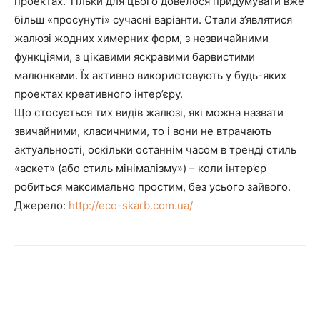
проектах. Тільки для цього довелося придумувати вже
більш «просунуті» сучасні варіанти. Стали з’являтися
жалюзі жодних химерних форм, з незвичайними
функціями, з цікавими яскравими барвистими
малюнками. Їх активно використовують у будь-яких
проектах креативного інтер’єру.
Що стосується тих видів жалюзі, які можна назвати
звичайними, класичними, то і вони не втрачають
актуальності, оскільки останнім часом в тренді стиль
«аскет» (або стиль мінімалізму») – коли інтер’єр
робиться максимально простим, без усього зайвого.
Джерело:
http://eco-skarb.com.ua/