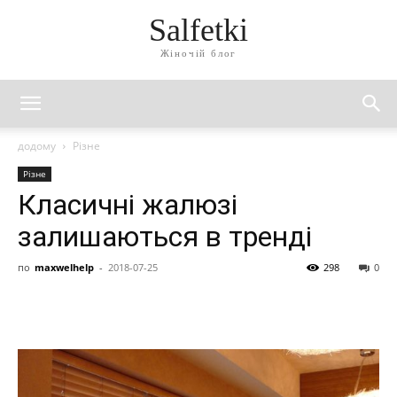
Salfetki
Жіночій блог
додому
Різне
Різне
Класичні жалюзі
залишаються в тренді
по
maxwelhelp
-
2018-07-25
298
0