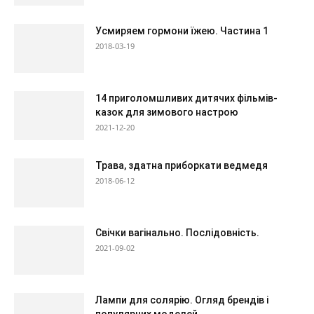
Усмиряем гормони їжею. Частина 1
2018-03-19
14 приголомшливих дитячих фільмів-
казок для зимового настрою
2021-12-20
Трава, здатна приборкати ведмедя
2018-06-12
Свічки вагінально. Послідовність.
2021-09-02
Лампи для солярію. Огляд брендів і