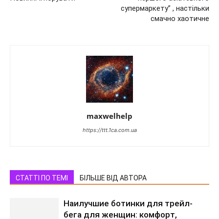
супермаркету” , настільки
смачно хаотичне
maxwelhelp
https://ttt.1ca.com.ua
СТАТТІ ПО ТЕМІ
БІЛЬШЕ ВІД АВТОРА
Наилучшие ботинки для трейл-
бега для женщин: комфорт,