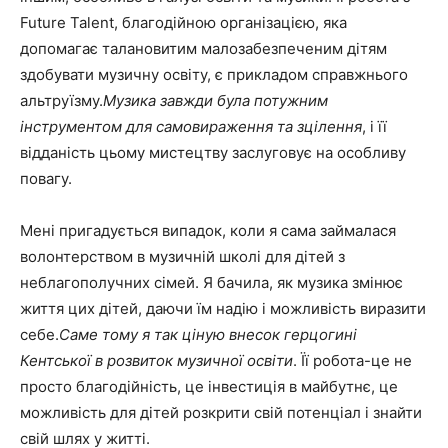
Future Talent, благодійною організацією, яка
допомагає талановитим малозабезпеченим дітям
здобувати музичну освіту, є прикладом справжнього
альтруїзму.
Музика завжди була потужним
інструментом для самовираження та зцілення
, і її
відданість цьому мистецтву заслуговує на особливу
повагу.
Мені пригадується випадок, коли я сама займалася
волонтерством в музичній школі для дітей з
неблагополучних сімей. Я бачила, як музика змінює
життя цих дітей, даючи їм надію і можливість виразити
себе.
Саме тому я так ціную внесок герцогині
Кентської в розвиток музичної освіти
. Її робота-це не
просто благодійність, це інвестиція в майбутнє, це
можливість для дітей розкрити свій потенціал і знайти
свій шлях у житті.