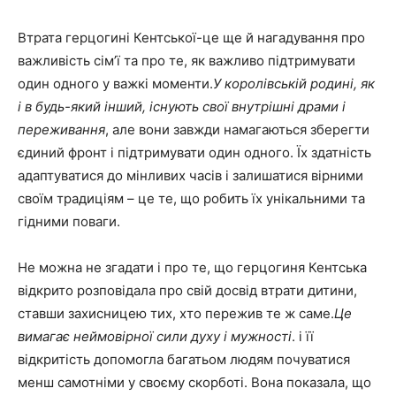
Втрата герцогині Кентської-це ще й нагадування про
важливість сім’ї та про те, як важливо підтримувати
один одного у важкі моменти.
У королівській родині, як
і в будь-який інший, існують свої внутрішні драми і
переживання
, але вони завжди намагаються зберегти
єдиний фронт і підтримувати один одного. Їх здатність
адаптуватися до мінливих часів і залишатися вірними
своїм традиціям – це те, що робить їх унікальними та
гідними поваги.
Не можна не згадати і про те, що герцогиня Кентська
відкрито розповідала про свій досвід втрати дитини,
ставши захисницею тих, хто пережив те ж саме.
Це
вимагає неймовірної сили духу і мужності
. і її
відкритість допомогла багатьом людям почуватися
менш самотніми у своєму скорботі. Вона показала, що