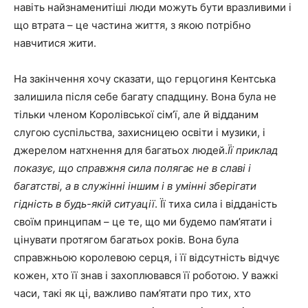
навіть найзнаменитіші люди можуть бути вразливими і
що втрата – це частина життя, з якою потрібно
навчитися жити.
На закінчення хочу сказати, що герцогиня Кентська
залишила після себе багату спадщину. Вона була не
тільки членом Королівської сім’ї, але й відданим
слугою суспільства, захисницею освіти і музики, і
джерелом натхнення для багатьох людей.
Її приклад
показує, що справжня сила полягає не в славі і
багатстві, а в служінні іншим і в умінні зберігати
гідність в будь-якій ситуації
. Її тиха сила і відданість
своїм принципам – це те, що ми будемо пам’ятати і
цінувати протягом багатьох років. Вона була
справжньою королевою серця, і її відсутність відчує
кожен, хто її знав і захоплювався її роботою. У важкі
часи, такі як ці, важливо пам’ятати про тих, хто