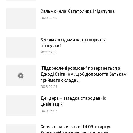
Сальмонела, багатолика і підступна
2020-05-06
З якими людьми варто порвати
стосунки?
2021-12-31
“Підкреслені розмови” повертається з
Джоді Світином, щоб допомогти батькам
приймати складні...
2025-09-25
Дендера – загадка стародавніх
цивілізацій
2020-05-07
Своя ноша не тягне: 14.09. стартує
Всесвітній тиждень слінгоносіння