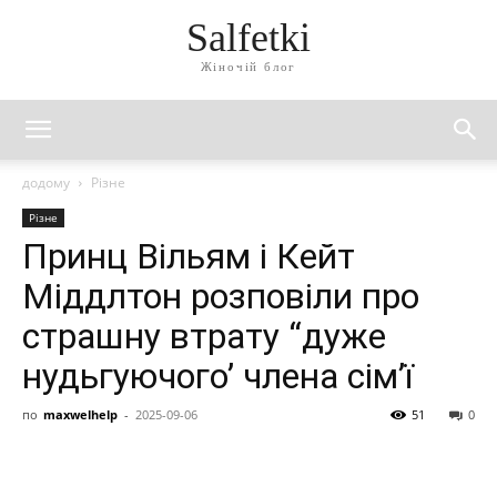
Salfetki
Жіночій блог
додому
Різне
Різне
Принц Вільям і Кейт
Міддлтон розповіли про
страшну втрату “дуже
нудьгуючого’ члена сім’ї
по
maxwelhelp
-
2025-09-06
51
0