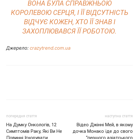
ВОНА БУЛА СПРАВЖНЬОЮ
КОРОЛЕВОЮ СЕРЦЯ, І ЇЇ ВІДСУТНІСТЬ
ВІДЧУЄ КОЖЕН, ХТО ЇЇ ЗНАВ І
ЗАХОПЛЮВАВСЯ ЇЇ РОБОТОЮ.
Джерело:
crazytrend.com.ua
попередня стаття
наступна стаття
На Думку Онкологів, 12
Відео Джінні Мей, в якому
Симптомів Раку, Які Ви Не
дочка Монако їде до свого
Повинні Ігнорувати
“першого азіатського