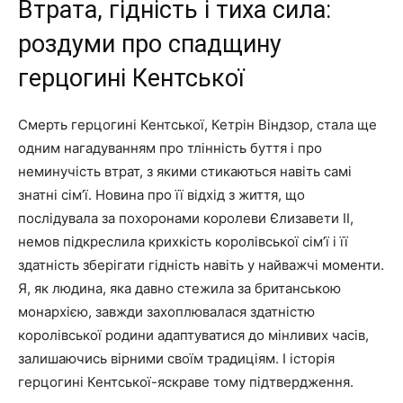
Втрата, гідність і тиха сила:
роздуми про спадщину
герцогині Кентської
Смерть герцогині Кентської, Кетрін Віндзор, стала ще
одним нагадуванням про тлінність буття і про
неминучість втрат, з якими стикаються навіть самі
знатні сім’ї. Новина про її відхід з життя, що
послідувала за похоронами королеви Єлизавети II,
немов підкреслила крихкість королівської сім’ї і її
здатність зберігати гідність навіть у найважчі моменти.
Я, як людина, яка давно стежила за британською
монархією, завжди захоплювалася здатністю
королівської родини адаптуватися до мінливих часів,
залишаючись вірними своїм традиціям. І історія
герцогині Кентської-яскраве тому підтвердження.