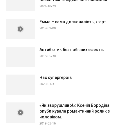
2021-10-29
Емма – сама досконалість, х-арт.
2019-09-08
Антибіотик без побічних ефектів
2018-05-30
Час супергероїв
2020-01-31
«Як зворушливо!»: Ксенія Бородіна
опублікувала романтичний ролик з
чоловіком.
2019-05-16