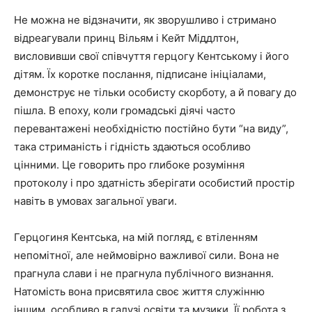
Не можна не відзначити, як зворушливо і стримано
відреагували принц Вільям і Кейт Міддлтон,
висловивши свої співчуття герцогу Кентському і його
дітям. Їх коротке послання, підписане ініціалами,
демонструє не тільки особисту скорботу, а й повагу до
пішла. В епоху, коли громадські діячі часто
перевантажені необхідністю постійно бути “на виду”,
така стриманість і гідність здаються особливо
цінними. Це говорить про глибоке розуміння
протоколу і про здатність зберігати особистий простір
навіть в умовах загальної уваги.
Герцогиня Кентська, на мій погляд, є втіленням
непомітної, але неймовірно важливої сили. Вона не
прагнула слави і не прагнула публічного визнання.
Натомість вона присвятила своє життя служінню
іншим, особливо в галузі освіти та музики. Її робота з